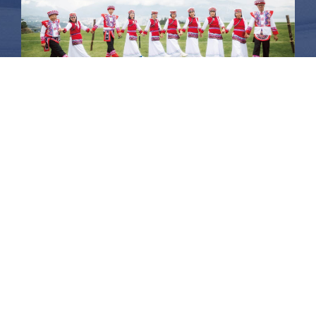
昆大麗旅拍
何時旅行社有限公司
品保 北2756 負責人：許采原
聯絡信箱：shallwegotravel2@gmail.com
台北店