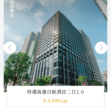
加碼贈送
特選高雄日航酒店二日2.0
$ 4,999
元起