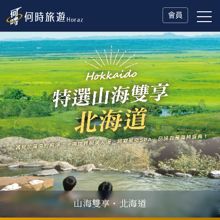
會員
山海雙享・北海道
父親節．限時特別企劃
一人旅行Solo Travel