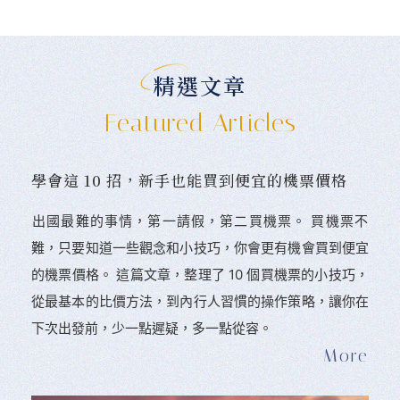
精選文章
Featured Articles
學會這 10 招，新手也能買到便宜的機票價格
󠀠出國最難的事情，第一請假，第二買機票。 󠀠買機票不
難，只要知道一些觀念和小技巧，你會更有機會買到便宜
的機票價格。 這篇文章，整理了 10 個買機票的小技巧，
從最基本的比價方法，到內行人習慣的操作策略，讓你在
下次出發前，少一點遲疑，多一點從容。