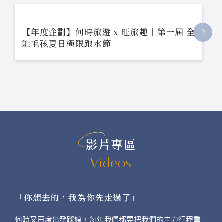
【年度企劃】何時旅遊 x 旺旅趣｜第一屆 全
能毛孩夏日極限跑水節
影片專區
Videos
「你想去的，我為你先走過了」
何時又再度出發踩線，每年我們都要把我們的主力行程重