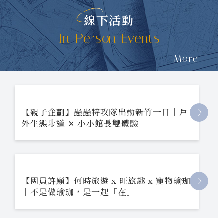
線下活動
In-Person Events
More
【親子企劃】蟲蟲特攻隊出動新竹一日｜戶
外生態步道 ✕ 小小館長雙體驗
【團員許願】何時旅遊 x 旺旅趣 x 寵物瑜珈
｜不是做瑜珈，是一起「在」