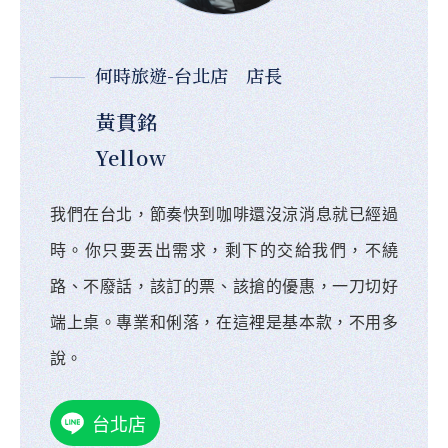
何時旅遊-台北店 店長
黃貫銘
Yellow
我們在台北，節奏快到咖啡還沒涼消息就已經過
時。你只要丟出需求，剩下的交給我們，不繞
路、不廢話，該訂的票、該搶的優惠，一刀切好
端上桌。專業和俐落，在這裡是基本款，不用多
說。
台北店