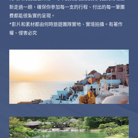
新走過一趟，確保你參加每一支的行程、付出的每一筆團
費都能很紮實的呈現。
*影片和素材都由何時旅遊團隊實地、實境拍攝。有著作
權、侵害必究