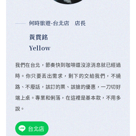
何時旅遊-台北店 店長
黃貫銘
Yellow
我們在台北，節奏快到咖啡還沒涼消息就已經過
時。你只要丟出需求，剩下的交給我們，不繞
路、不廢話，該訂的票、該搶的優惠，一刀切好
端上桌。專業和俐落，在這裡是基本款，不用多
說。
台北店