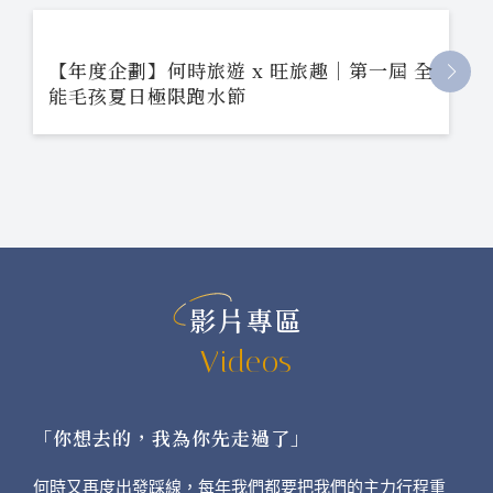
【年度企劃】何時旅遊 x 旺旅趣｜第一屆 全
能毛孩夏日極限跑水節
影片專區
Videos
「你想去的，我為你先走過了」
何時又再度出發踩線，每年我們都要把我們的主力行程重