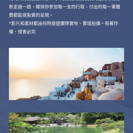
新走過一趟，確保你參加每一支的行程、付出的每一筆團
費都能很紮實的呈現。
*影片和素材都由何時旅遊團隊實地、實境拍攝。有著作
權、侵害必究