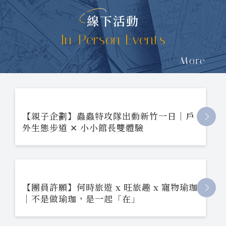
線下活動
In-Person Events
More
【親子企劃】蟲蟲特攻隊出動新竹一日｜戶
外生態步道 ✕ 小小館長雙體驗
【團員許願】何時旅遊 x 旺旅趣 x 寵物瑜珈
｜不是做瑜珈，是一起「在」