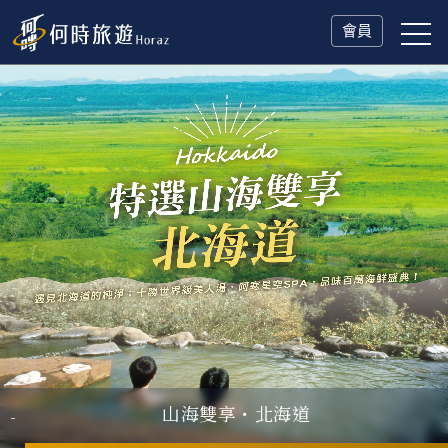
會員
山海雙享・北海道
父親節．限時特別企劃
一人旅行Solo Travel