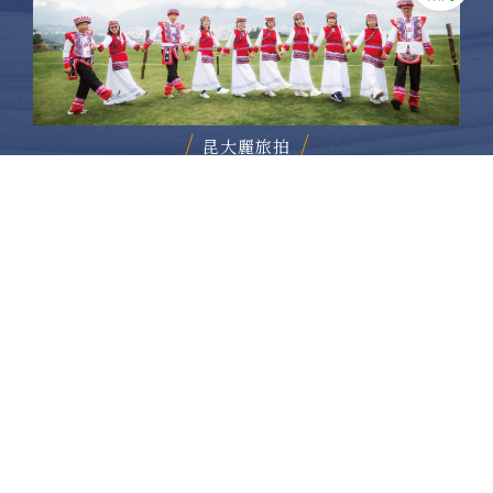
昆大麗旅拍
何時旅行社有限公司
品保 北2756 負責人：許采原
聯絡信箱：shallwegotravel2@gmail.com
台北店