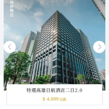
加碼贈送
特選高雄日航酒店二日2.0
$ 4,999
元起