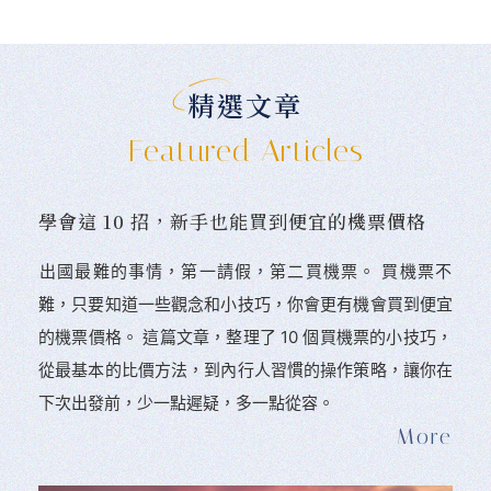
精選文章
Featured Articles
學會這 10 招，新手也能買到便宜的機票價格
󠀠出國最難的事情，第一請假，第二買機票。 󠀠買機票不
難，只要知道一些觀念和小技巧，你會更有機會買到便宜
的機票價格。 這篇文章，整理了 10 個買機票的小技巧，
從最基本的比價方法，到內行人習慣的操作策略，讓你在
下次出發前，少一點遲疑，多一點從容。