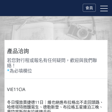
會員
產品洽詢
若您對行程或報名有任何疑問，歡迎與我們聯
絡！
*
為必填欄位
VIE11CIA
冬日慢旅奧捷德11日｜維也納進布拉格出不走回頭路、
哈修塔特微醺寫生、德勒斯登、布拉格五星連泊三晚、
奧特萊斯與布拉格精品街