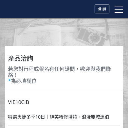
會員
產品洽詢
若您對行程或報名有任何疑問，歡迎與我們聯
絡！
*
為必填欄位
VIE10CIB
特選奧捷冬季10日｜絕美哈修塔特、浪漫雙城連泊