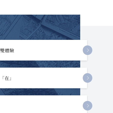
長雙體驗
起「在」
節