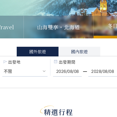
冬
ravel
山海雙享・北海道
國外旅遊
國內旅遊
出發地
出發期間
精選行程