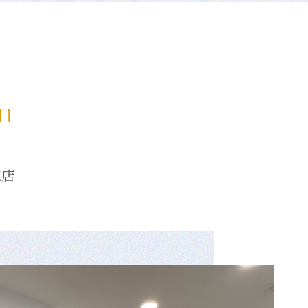
on
龍店