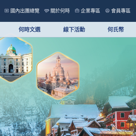
國內出團總覽
關於何時
企業專區
會員專區
何時文選
線下活動
何氏幣