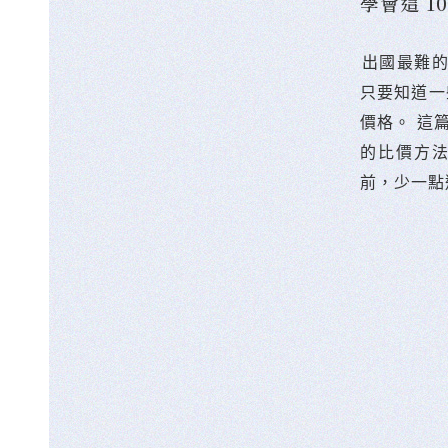
學會這 
󠀠出國最
只要知道一
價格。 這
的比價方
前，少一點