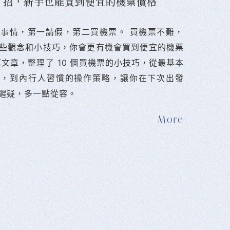
10 招，新手也能買到便宜的機票價格
難的事情，第一請假，第二買機票。 󠀠買機票不難，
些觀念和小技巧，你會更有機會買到便宜的機票
篇文章，整理了 10 個買機票的小技巧，從最基本
法，到內行人習慣的操作策略，讓你在下次出發
遲疑，多一點從容。