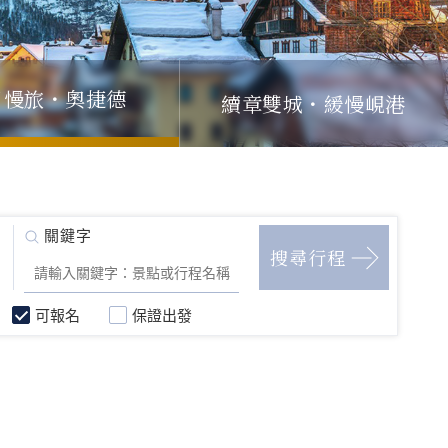
日慢旅・奧捷德
續章雙城・緩慢峴港
可報名
保證出發