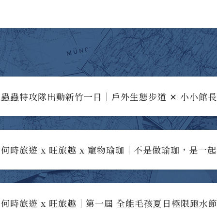
蟲蟲特攻隊出動新竹一日｜戶外生態步道 ✕ 小小館
何時旅遊 x 旺旅趣 x 寵物瑜珈｜不是做瑜珈，是一
何時旅遊 x 旺旅趣｜第一屆 全能毛孩夏日極限跑水