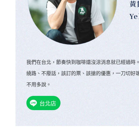
黃
Ye
我們在台北，節奏快到咖啡還沒涼消息就已經過時
繞路、不廢話，該訂的票、該搶的優惠，一刀切好
不用多說。
台北店