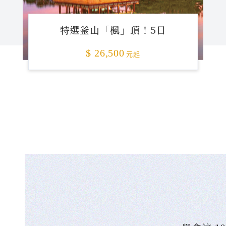
特選釜山「楓」頂！5日
$ 26,500
元起