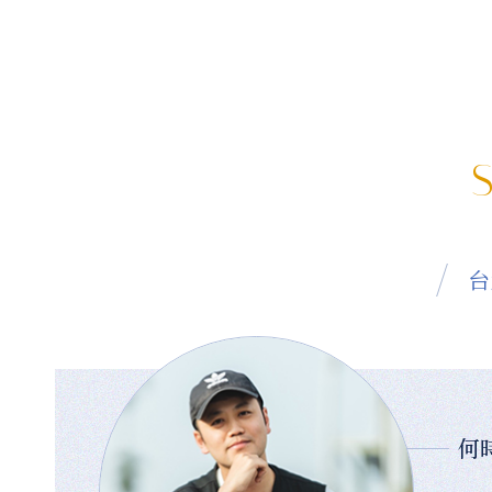
S
台
何