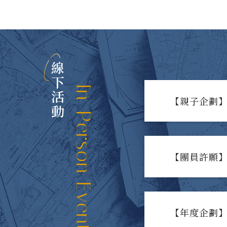
線下活動
In-Person Events
【親子企劃】
【團員許願】
【年度企劃】