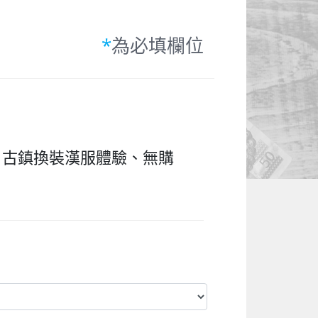
*
為必填欄位
、古鎮換裝漢服體驗、無購