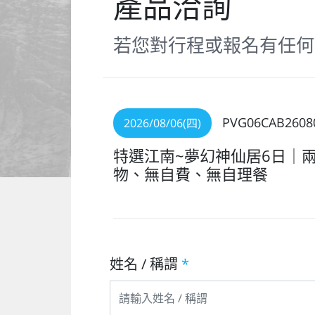
產品洽詢
若您對行程或報名有任何
PVG06CAB2608
2026/08/06(四)
特選江南~夢幻神仙居6日｜
物、無自費、無自理餐
姓名 / 稱謂
*