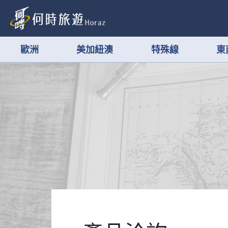
歐洲
美加紐澳
特殊線
東