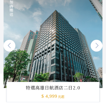
加碼贈送
特選高雄日航酒店二日2.0
$ 4,999
元起