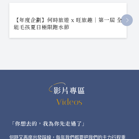
【年度企劃】何時旅遊 x 旺旅趣｜第一屆 全
能毛孩夏日極限跑水節
影片專區
Videos
「你想去的，我為你先走過了」
何時又再度出發踩線，每年我們都要把我們的主力行程重