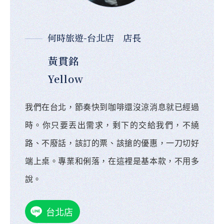
何時旅遊-台北店 店長
黃貫銘
Yellow
我們在台北，節奏快到咖啡還沒涼消息就已經過
時。你只要丟出需求，剩下的交給我們，不繞
路、不廢話，該訂的票、該搶的優惠，一刀切好
端上桌。專業和俐落，在這裡是基本款，不用多
說。
台北店