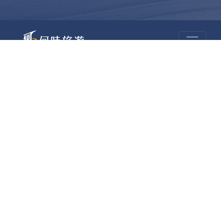
昆大麗旅拍
何時旅行社有限公司
品保 北2756 負責人：許采原
聯絡信箱：shallwegotravel2@gmail.com
台北店