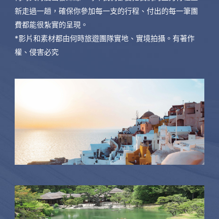
新走過一趟，確保你參加每一支的行程、付出的每一筆團
費都能很紮實的呈現。
*影片和素材都由何時旅遊團隊實地、實境拍攝。有著作
權、侵害必究