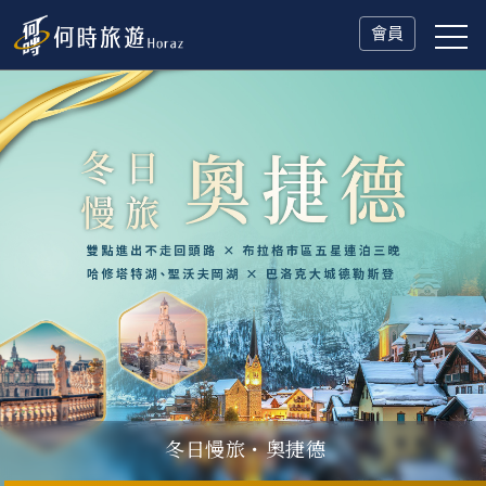
會員
冬日慢旅・奧捷德
父親節．限時特別企劃
一人旅行Solo Travel
山海雙享・北海道