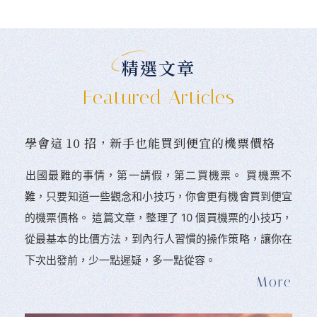
精選文章
Featured Articles
學會這 10 招，新手也能買到便宜的機票價格
󠀠出國最難的事情，第一請假，第二買機票。 󠀠買機票不
難，只要知道一些觀念和小技巧，你會更有機會買到便宜
的機票價格。 這篇文章，整理了 10 個買機票的小技巧，
從最基本的比價方法，到內行人習慣的操作策略，讓你在
下次出發前，少一點遲疑，多一點從容。