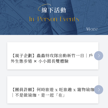
線下活動
In-Person Events
More
【親子企劃】蟲蟲特攻隊出動新竹一日｜戶
外生態步道 ✕ 小小館長雙體驗
【團員許願】何時旅遊 x 旺旅趣 x 寵物瑜珈
｜不是做瑜珈，是一起「在」