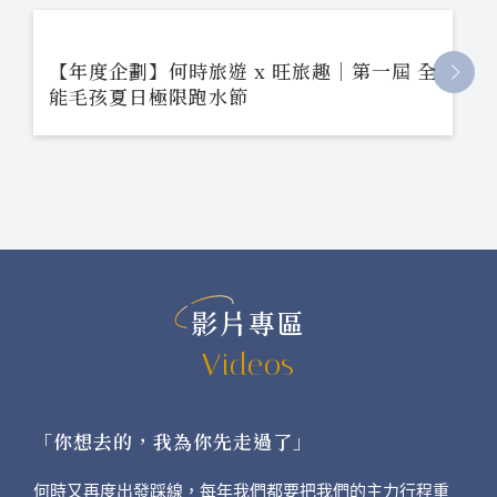
【年度企劃】何時旅遊 x 旺旅趣｜第一屆 全
能毛孩夏日極限跑水節
影片專區
Videos
「你想去的，我為你先走過了」
何時又再度出發踩線，每年我們都要把我們的主力行程重