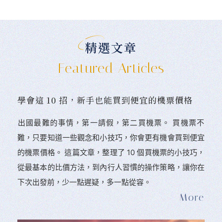
精選文章
Featured Articles
學會這 10 招，新手也能買到便宜的機票價格
󠀠出國最難的事情，第一請假，第二買機票。 󠀠買機票不
難，只要知道一些觀念和小技巧，你會更有機會買到便宜
的機票價格。 這篇文章，整理了 10 個買機票的小技巧，
從最基本的比價方法，到內行人習慣的操作策略，讓你在
下次出發前，少一點遲疑，多一點從容。