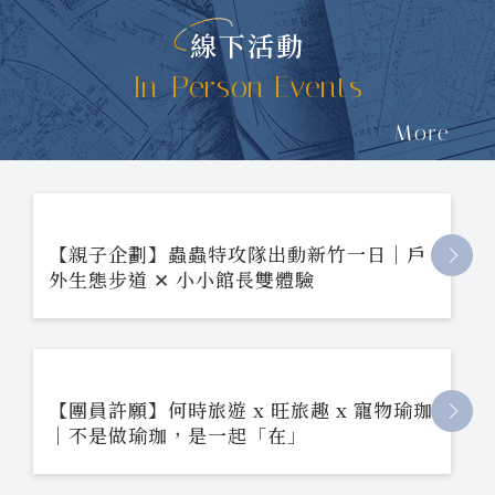
線下活動
In-Person Events
More
【親子企劃】蟲蟲特攻隊出動新竹一日｜戶
外生態步道 ✕ 小小館長雙體驗
【團員許願】何時旅遊 x 旺旅趣 x 寵物瑜珈
｜不是做瑜珈，是一起「在」