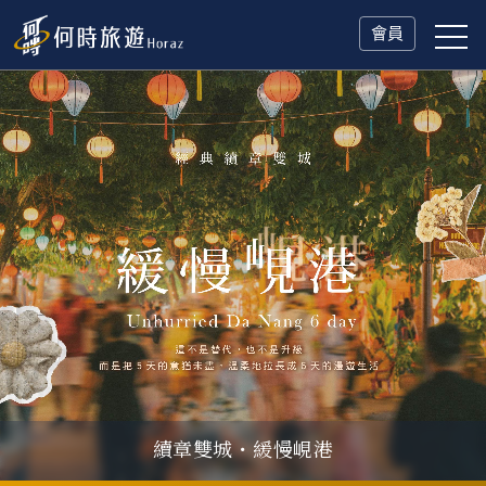
會員
續章雙城・緩慢峴港
父親節．限時特別企劃
一人旅行Solo Travel
山海雙享・北海道
冬日慢旅・奧捷德