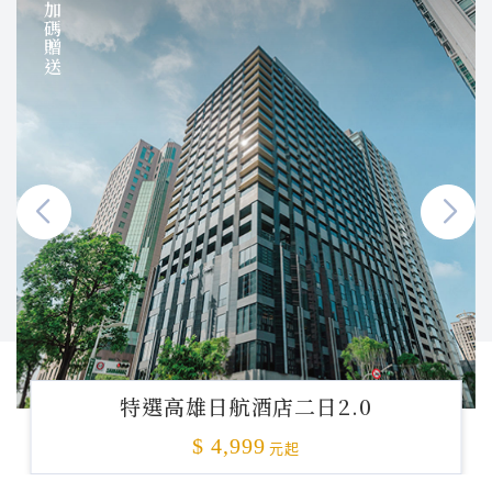
加碼贈送
特選高雄日航酒店二日2.0
$ 4,999
元起