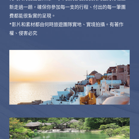
新走過一趟，確保你參加每一支的行程、付出的每一筆團
費都能很紮實的呈現。
*影片和素材都由何時旅遊團隊實地、實境拍攝。有著作
權、侵害必究