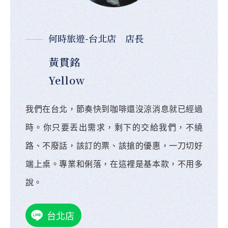
何時旅遊-台北店 店長
黃貫銘
Yellow
我們在台北，節奏快到咖啡還沒涼消息就已經過
時。你只要丟出需求，剩下的交給我們，不繞
路、不廢話，該訂的票、該搶的優惠，一刀切好
端上桌。專業和俐落，在這裡是基本款，不用多
說。
台北店