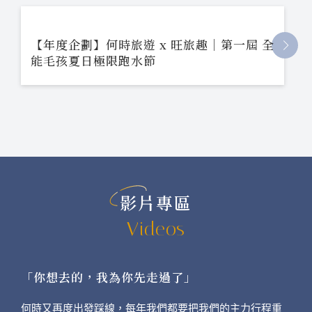
【年度企劃】何時旅遊 x 旺旅趣｜第一屆 全
能毛孩夏日極限跑水節
影片專區
Videos
「你想去的，我為你先走過了」
何時又再度出發踩線，每年我們都要把我們的主力行程重