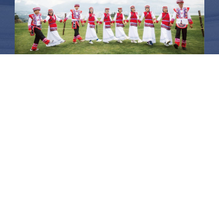
昆大麗旅拍
何時旅行社有限公司
品保 北2756 負責人：許采原
聯絡信箱：shallwegotravel2@gmail.com
台北店