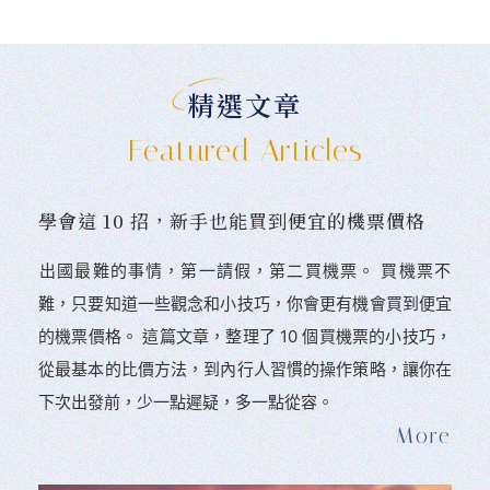
精選文章
Featured Articles
學會這 10 招，新手也能買到便宜的機票價格
󠀠出國最難的事情，第一請假，第二買機票。 󠀠買機票不
難，只要知道一些觀念和小技巧，你會更有機會買到便宜
的機票價格。 這篇文章，整理了 10 個買機票的小技巧，
從最基本的比價方法，到內行人習慣的操作策略，讓你在
下次出發前，少一點遲疑，多一點從容。