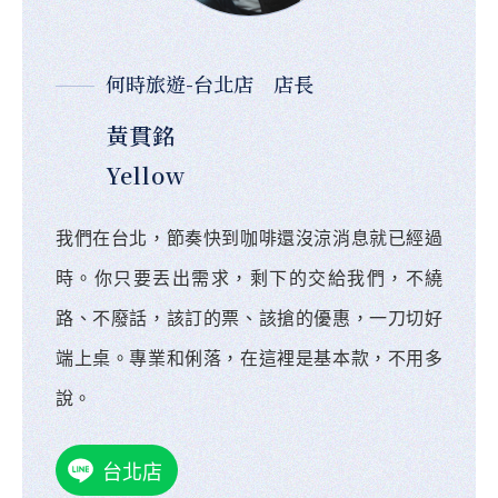
何時旅遊-台北店 店長
黃貫銘
Yellow
我們在台北，節奏快到咖啡還沒涼消息就已經過
時。你只要丟出需求，剩下的交給我們，不繞
路、不廢話，該訂的票、該搶的優惠，一刀切好
端上桌。專業和俐落，在這裡是基本款，不用多
說。
台北店