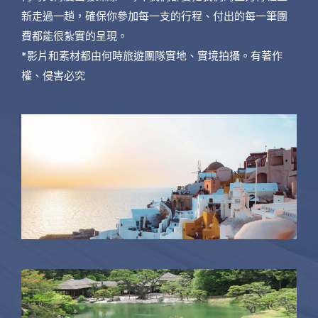
新走過一趟，確保你參加每一支的行程、付出的每一筆團
費都能很紮實的呈現。
*影片和素材都由何時旅遊團隊實地、實境拍攝。有著作
權、侵害必究