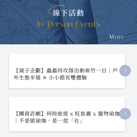
線下活動
In-Person Events
More
【親子企劃】蟲蟲特攻隊出動新竹一日｜戶
外生態步道 ✕ 小小館長雙體驗
【團員許願】何時旅遊 x 旺旅趣 x 寵物瑜珈
｜不是做瑜珈，是一起「在」