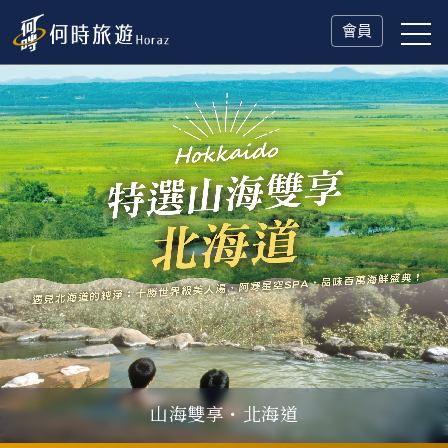
會員
山海雙享・北海道
父親節．限時特別企劃
一人旅行Solo Travel