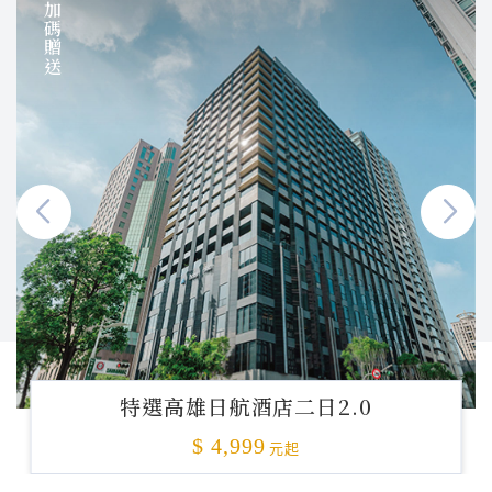
加碼贈送
特選高雄日航酒店二日2.0
$ 4,999
元起