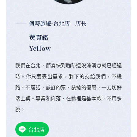
何時旅遊-台北店 店長
黃貫銘
Yellow
我們在台北，節奏快到咖啡還沒涼消息就已經過
時。你只要丟出需求，剩下的交給我們，不繞
路、不廢話，該訂的票、該搶的優惠，一刀切好
端上桌。專業和俐落，在這裡是基本款，不用多
說。
台北店