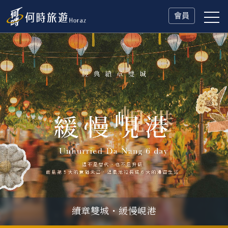
會員
續章雙城・緩慢峴港
父親節．限時特別企劃
一人旅行Solo Travel
山海雙享・北海道
冬日慢旅・奧捷德