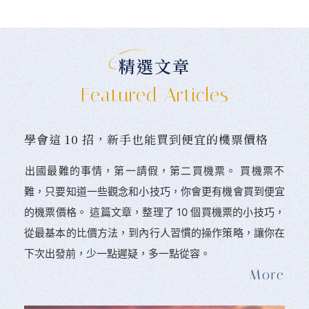
精選文章
Featured Articles
學會這 10 招，新手也能買到便宜的機票價格
󠀠出國最難的事情，第一請假，第二買機票。 󠀠買機票不
難，只要知道一些觀念和小技巧，你會更有機會買到便宜
的機票價格。 這篇文章，整理了 10 個買機票的小技巧，
從最基本的比價方法，到內行人習慣的操作策略，讓你在
下次出發前，少一點遲疑，多一點從容。