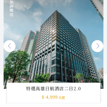
加碼贈送
特選高雄日航酒店二日2.0
$ 4,999
元起