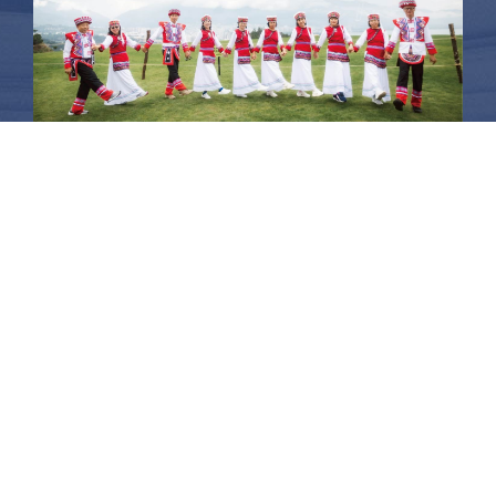
昆大麗旅拍
何時旅行社有限公司
品保 北2756 負責人：許采原
聯絡信箱：shallwegotravel2@gmail.com
台北店