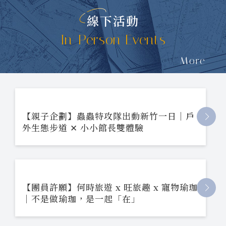
線下活動
In-Person Events
More
【親子企劃】蟲蟲特攻隊出動新竹一日｜戶
外生態步道 ✕ 小小館長雙體驗
【團員許願】何時旅遊 x 旺旅趣 x 寵物瑜珈
｜不是做瑜珈，是一起「在」