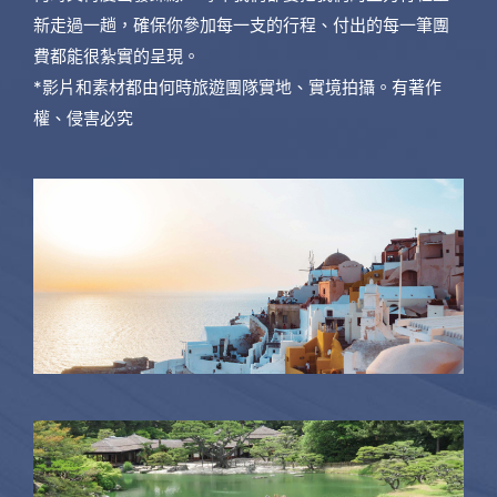
新走過一趟，確保你參加每一支的行程、付出的每一筆團
費都能很紮實的呈現。
*影片和素材都由何時旅遊團隊實地、實境拍攝。有著作
權、侵害必究