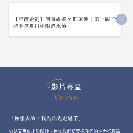
【年度企劃】何時旅遊 x 旺旅趣｜第一屆 全
能毛孩夏日極限跑水節
影片專區
Videos
「你想去的，我為你先走過了」
何時又再度出發踩線，每年我們都要把我們的主力行程重