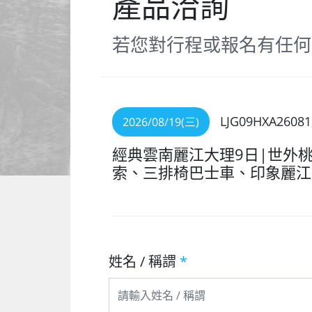
產品洽詢
若您對行程或報名有任何
LJG09HXA26081
2026/08/19(三)
經典雲南麗江大理9日|世外
索、三排椅巴士車、印象麗江
姓名 / 稱謂
*