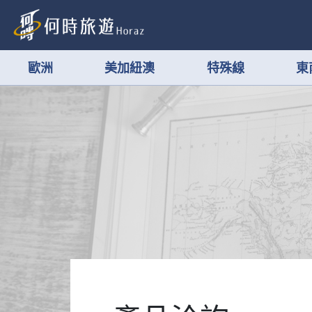
歐洲
美加紐澳
特殊線
東