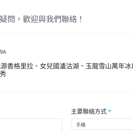
疑問，歡迎與我們聯絡！
9A
桃源香格里拉、女兒國瀘沽湖、玉龍雪山萬年冰
秀
主要聯絡方式
*