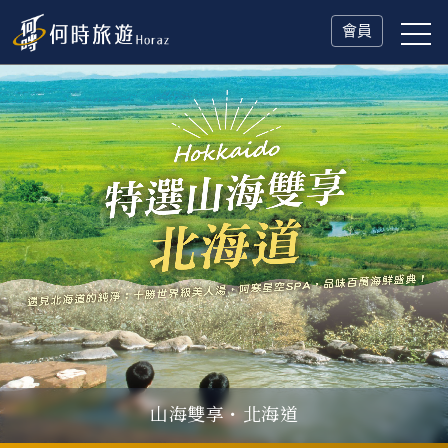
會員
冬日慢旅・奧捷德
山海雙享・北海道
父親節．限時特別企劃
一人旅行Solo Travel