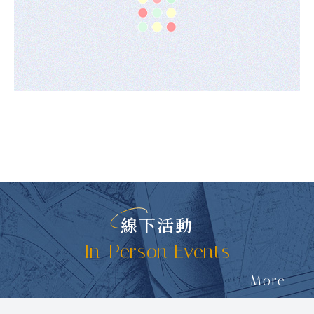
線下活動
In-Person Events
More