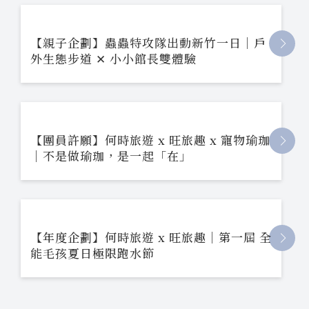
【親子企劃】蟲蟲特攻隊出動新竹一日｜戶
外生態步道 ✕ 小小館長雙體驗
【團員許願】何時旅遊 x 旺旅趣 x 寵物瑜珈
｜不是做瑜珈，是一起「在」
【年度企劃】何時旅遊 x 旺旅趣｜第一屆 全
能毛孩夏日極限跑水節