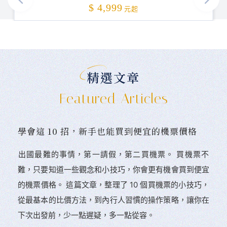
加碼贈送
$ 4,999
元起
精選文章
Featured Articles
學會這 10 招，新手也能買到便宜的機票價格
󠀠出國最難的事情，第一請假，第二買機票。 󠀠買機票不
難，只要知道一些觀念和小技巧，你會更有機會買到便宜
的機票價格。 這篇文章，整理了 10 個買機票的小技巧，
從最基本的比價方法，到內行人習慣的操作策略，讓你在
下次出發前，少一點遲疑，多一點從容。