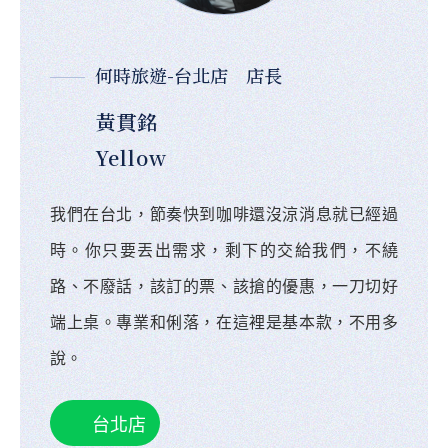
何時旅遊-台北店 店長
黃貫銘
Yellow
我們在台北，節奏快到咖啡還沒涼消息就已經過
時。你只要丟出需求，剩下的交給我們，不繞
路、不廢話，該訂的票、該搶的優惠，一刀切好
端上桌。專業和俐落，在這裡是基本款，不用多
說。
台北店