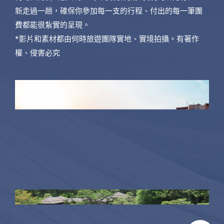
新走過一趟，確保你參加每一支的行程、付出的每一筆團
費都能很紮實的呈現。
*影片和素材都由何時旅遊團隊實地、實境拍攝。有著作
權、侵害必究