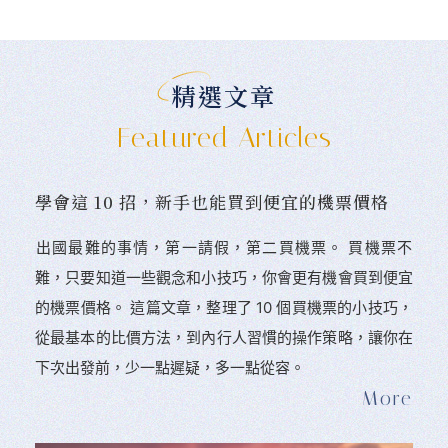
精選文章
Featured Articles
學會這 10 招，新手也能買到便宜的機票價格
󠀠出國最難的事情，第一請假，第二買機票。 󠀠買機票不
難，只要知道一些觀念和小技巧，你會更有機會買到便宜
的機票價格。 這篇文章，整理了 10 個買機票的小技巧，
從最基本的比價方法，到內行人習慣的操作策略，讓你在
下次出發前，少一點遲疑，多一點從容。