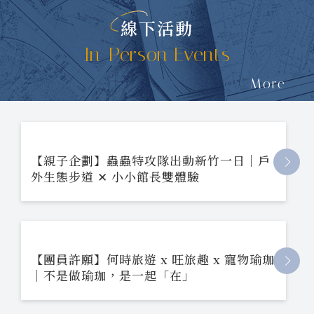
線下活動
In-Person Events
More
【親子企劃】蟲蟲特攻隊出動新竹一日｜戶
外生態步道 ✕ 小小館長雙體驗
【團員許願】何時旅遊 x 旺旅趣 x 寵物瑜珈
｜不是做瑜珈，是一起「在」