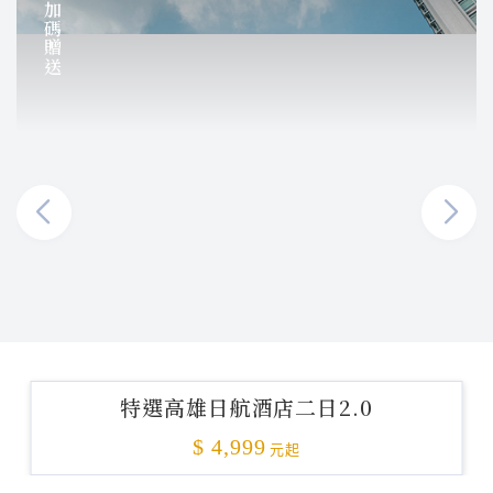
加碼贈送
特選高雄日航酒店二日2.0
$ 4,999
元起