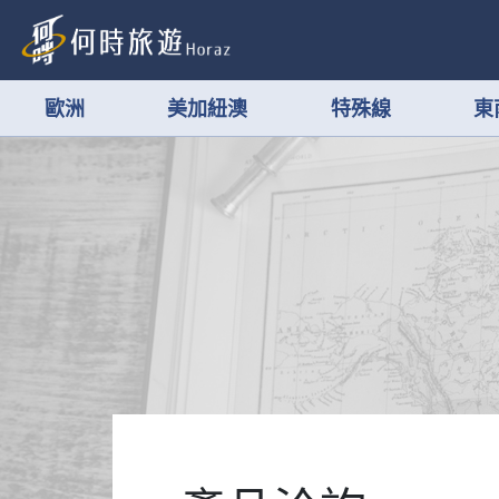
歐洲
美加紐澳
特殊線
東