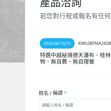
產品洽詢
若您對行程或報名有任何
KWL08FMA2608
2026/08/15(六)
特選中越秘境德天瀑布、桂林
物、無自費、無自理餐
姓名 / 稱謂
*