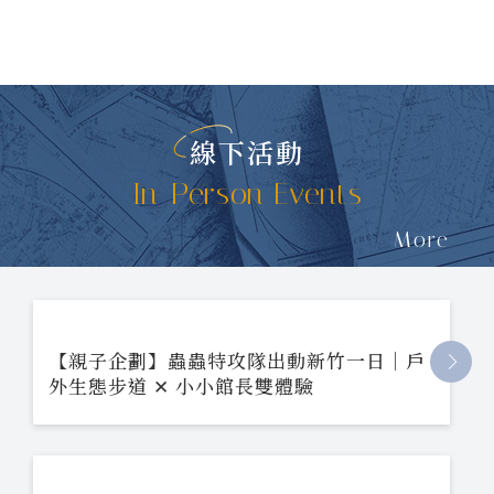
線下活動
In-Person Events
More
【親子企劃】蟲蟲特攻隊出動新竹一日｜戶
外生態步道 ✕ 小小館長雙體驗