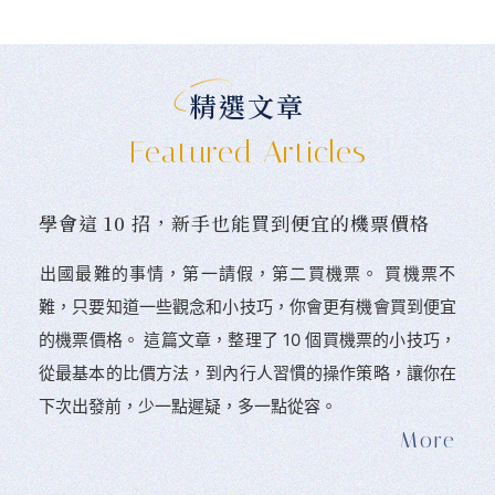
精選文章
Featured Articles
學會這 10 招，新手也能買到便宜的機票價格
󠀠出國最難的事情，第一請假，第二買機票。 󠀠買機票不
難，只要知道一些觀念和小技巧，你會更有機會買到便宜
的機票價格。 這篇文章，整理了 10 個買機票的小技巧，
從最基本的比價方法，到內行人習慣的操作策略，讓你在
下次出發前，少一點遲疑，多一點從容。