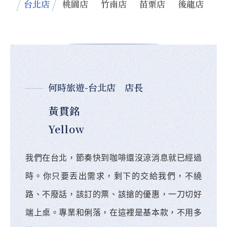
台北店
桃園店
竹南店
苗栗店
後龍店
何時旅遊-台北店 店長
黃貫銘
Yellow
我們在台北，節奏快到咖啡還沒涼消息就已經過
時。你只要丟出需求，剩下的交給我們，不繞
路、不廢話，該訂的票、該搶的優惠，一刀切好
端上桌。專業和俐落，在這裡是基本款，不用多