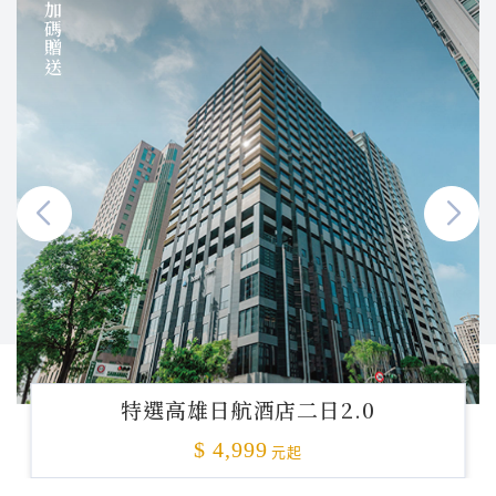
加碼贈送
特選高雄日航酒店二日2.0
$ 4,999
元起