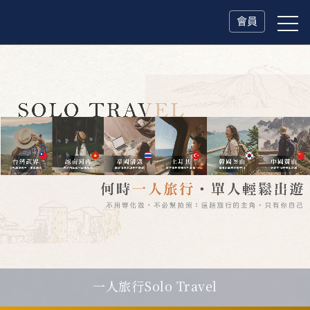
會員
山海雙享・北海道
一人旅行Solo Travel
父親節．限時特別企劃