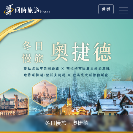
會員
冬日慢旅・奧捷德
父親節．限時特別企劃
一人旅行Solo Travel
山海雙享・北海道