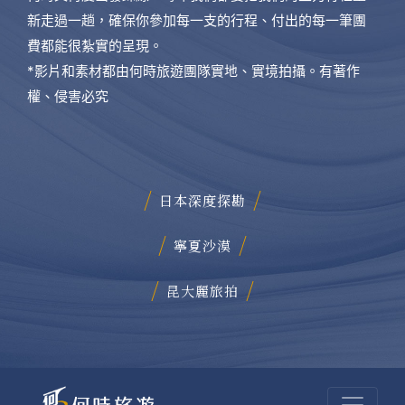
新走過一趟，確保你參加每一支的行程、付出的每一筆團
費都能很紮實的呈現。
*影片和素材都由何時旅遊團隊實地、實境拍攝。有著作
權、侵害必究
日本深度探勘
寧夏沙漠
昆大麗旅拍