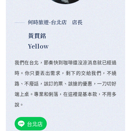
何時旅遊-台北店 店長
黃貫銘
Yellow
我們在台北，節奏快到咖啡還沒涼消息就已經過
時。你只要丟出需求，剩下的交給我們，不繞
路、不廢話，該訂的票、該搶的優惠，一刀切好
端上桌。專業和俐落，在這裡是基本款，不用多
說。
台北店