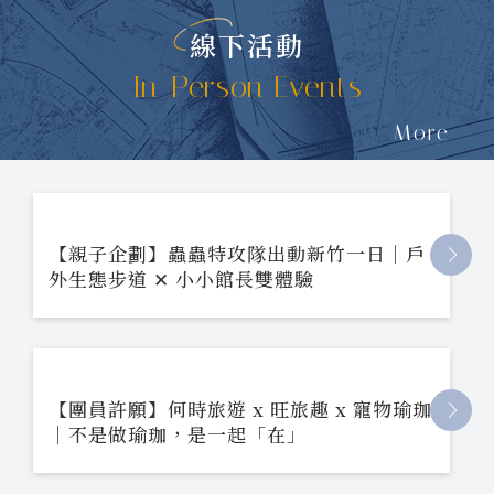
線下活動
In-Person Events
More
【親子企劃】蟲蟲特攻隊出動新竹一日｜戶
外生態步道 ✕ 小小館長雙體驗
【團員許願】何時旅遊 x 旺旅趣 x 寵物瑜珈
｜不是做瑜珈，是一起「在」