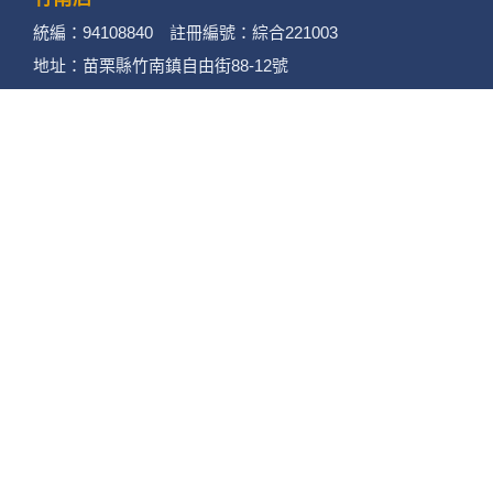
統編：94108840 註冊編號：綜合221003
地址：苗栗縣竹南鎮自由街88-12號
電話：(037)462858 傳真：(037)462958
苗栗店
統編：90150079 註冊編號：綜合221002
地址：苗栗縣苗栗市至公路220號
電話：(037)377948 (037)377940
傳真：(037)377848
後龍店
統編：90432922 註冊編號：綜合221001
地址：苗栗縣後龍鎮光華路432號
電話：(037)720778 傳真：(037)720779
© 2026 Horaz Service CO.,LTD All Rights Reserved.