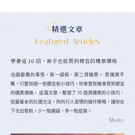
精選文章
Featured Articles
學會這 10 招，新手也能買到便宜的機票價格
󠀠出國最難的事情，第一請假，第二買機票。 󠀠買機票不
難，只要知道一些觀念和小技巧，你會更有機會買到便宜
的機票價格。 這篇文章，整理了 10 個買機票的小技巧，
從最基本的比價方法，到內行人習慣的操作策略，讓你在
下次出發前，少一點遲疑，多一點從容。