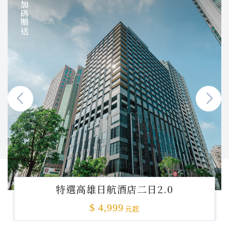
加碼贈送
特選高雄日航酒店二日2.0
$ 4,999
元起