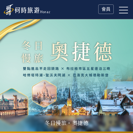
會員
冬日慢旅・奧捷德
父親節．限時特別企劃
一人旅行Solo Travel
山海雙享・北海道