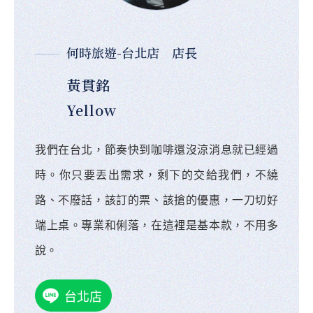
何時旅遊-台北店 店長
黃貫銘
Yellow
我們在台北，節奏快到咖啡還沒涼消息就已經過
時。你只要丟出需求，剩下的交給我們，不繞
路、不廢話，該訂的票、該搶的優惠，一刀切好
端上桌。專業和俐落，在這裡是基本款，不用多
說。
台北店