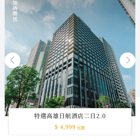
加碼贈送
特選高雄日航酒店二日2.0
$ 4,999
元起