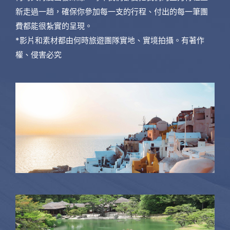
新走過一趟，確保你參加每一支的行程、付出的每一筆團
費都能很紮實的呈現。
*影片和素材都由何時旅遊團隊實地、實境拍攝。有著作
權、侵害必究