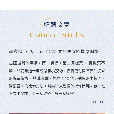
精選文章
Featured Articles
學會這 10 招，新手也能買到便宜的機票價格
󠀠出國最難的事情，第一請假，第二買機票。 󠀠買機票不
難，只要知道一些觀念和小技巧，你會更有機會買到便宜
的機票價格。 這篇文章，整理了 10 個買機票的小技巧，
從最基本的比價方法，到內行人習慣的操作策略，讓你在
下次出發前，少一點遲疑，多一點從容。