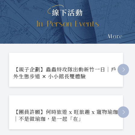
線下活動
In-Person Events
More
【親子企劃】蟲蟲特攻隊出動新竹一日｜戶
外生態步道 ✕ 小小館長雙體驗
【團員許願】何時旅遊 x 旺旅趣 x 寵物瑜珈
｜不是做瑜珈，是一起「在」