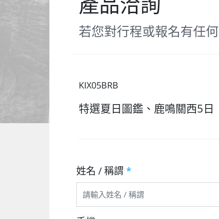
產品洽詢
若您對行程或報名有任何
KIX05BRB
特選夏日圖鑑、鹿鳴關西5日｜
姓名 / 稱謂
*