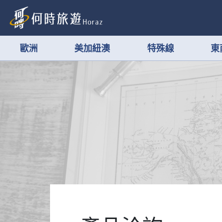
歐洲
美加紐澳
特殊線
東