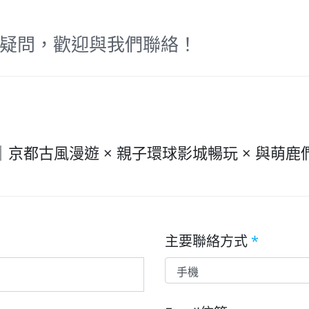
疑問，歡迎與我們聯絡！
京都古風漫遊 × 親子環球影城暢玩 × 與萌鹿
主要聯絡方式
*