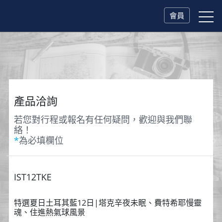
會員
產品洽詢
若您對行程或報名有任何疑問，歡迎與我們聯
絡！
*
為必填欄位
IST12TKE
特選夏日土耳其藍12日|塔克辛夜未眠、費特希耶慢靈
魂、住進熱氣球風景