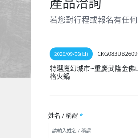
產品洽詢
若您對行程或報名有任何
CKG083UB2609
2026/09/06(日)
特選魔幻城市~重慶武隆金佛
格火鍋
姓名 / 稱謂
*