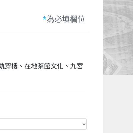
*
為必填欄位
輕軌穿樓、在地茶館文化、九宮