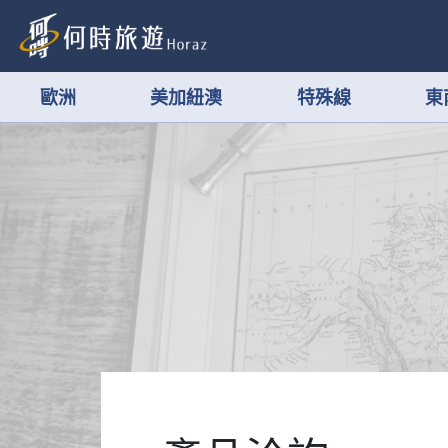
歐洲
美加紐澳
特殊線
東