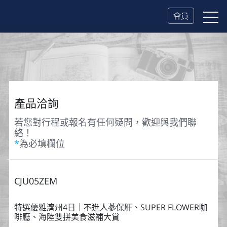
會員
產品洽詢
若您對行程或報名有任何疑問，歡迎與我們聯
絡！
*
為必填欄位
CJU05ZEM
特選優雅濟州4日｜不進人蔘保肝、SUPER FLOWER咖
啡廳、海陸雙拼美食滋補大賞