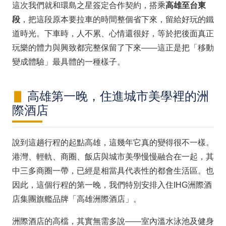
這次我們就和環島之星簽定合作契約，搭乘
高雄至台東
段
，把這段原本要拉車的時間整個省下來，留給好玩的鐵
道時光。下車時，人不累、心情還很好，等於把後面真正
玩樂的體力與興致都完整保留了下來——這正是把「移動
變成體驗」最具體的一種樣子。
高雄第一晚，住進城市美學裡的洲
際酒店
說到這趟行程的起點高雄，這幾年它真的變得很不一樣。
港灣、輕軌、商圈、飯店與城市美學慢慢融合在一起，其
中三多商圈一帶，已經是相當具代表性的都會生活區。也
因此，這個行程的第一晚，我們特別安排入住IHG洲際酒
店集團旗艦品牌「高雄洲際酒店」。
洲際酒店的高檔，其實無需多說——室內溫水泳池及健身