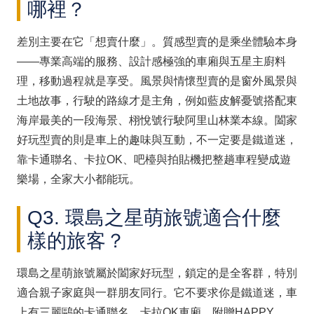
哪裡？
差別主要在它「想賣什麼」。質感型賣的是乘坐體驗本身
——專業高端的服務、設計感極強的車廂與五星主廚料
理，移動過程就是享受。風景與情懷型賣的是窗外風景與
土地故事，行駛的路線才是主角，例如藍皮解憂號搭配東
海岸最美的一段海景、栩悅號行駛阿里山林業本線。闔家
好玩型賣的則是車上的趣味與互動，不一定要是鐵道迷，
靠卡通聯名、卡拉OK、吧檯與拍貼機把整趟車程變成遊
樂場，全家大小都能玩。
Q3. 環島之星萌旅號適合什麼
樣的旅客？
環島之星萌旅號屬於闔家好玩型，鎖定的是全客群，特別
適合親子家庭與一群朋友同行。它不要求你是鐵道迷，車
上有三麗鷗的卡通聯名、卡拉OK車廂、附贈HAPPY