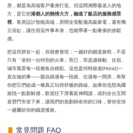
房，都是為高端客戶量身打造。但這間洲際最迷人的地
方，是它把
港都人的熱情大方，融進了飯店的服務感受
裡
。客房設計智能高端，房間全室配備高級家電，還有獨
立浴缸，讓住宿這件事本身，也能帶著一點奢侈的放鬆
感。
把這些拼在一起，你就會發現：一趟好的鐵道旅程，不是
只有「坐到一台特別的火車」而已，而是讓移動、住宿、
城市風景每一段都各自精彩。這也是何時旅遊(Horaz)一
直在做的事——親自踩過每一段路、住過每一間房，再幫
你把它們組成一條真正玩得舒服的路線。如果你也想為國
旅找一點新鮮感，歡迎往下滑看延伸閱讀，或到全台五間
直營門市坐下來，讓我們的規劃師依你的口味，替你安排
一趟屬於你的鐵道慢旅。
常見問題 FAQ