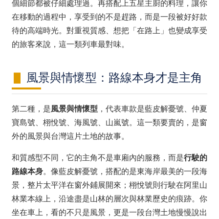
個細節都被仔細處理過。再搭配上五星主廚的料理，讓你
在移動的過程中，享受到的不是趕路，而是一段被好好款
待的高端時光。對重視質感、想把「在路上」也變成享受
的旅客來說，這一類列車最對味。
風景與情懷型：路線本身才是主角
第二種，是
風景與情懷型
，代表車款是藍皮解憂號、仲夏
寶島號、栩悅號、海風號、山嵐號。這一類要賣的，是窗
外的風景與台灣這片土地的故事。
和質感型不同，它的主角不是車廂內的服務，而是
行駛的
路線本身
。像藍皮解憂號，搭配的是東海岸最美的一段海
景，整片太平洋在窗外鋪展開來；栩悅號則行駛在阿里山
林業本線上，沿途盡是山林的層次與林業歷史的痕跡。你
坐在車上，看的不只是風景，更是一段台灣土地慢慢說出