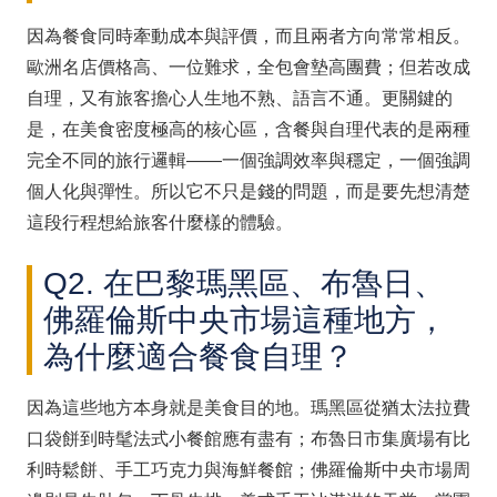
因為餐食同時牽動成本與評價，而且兩者方向常常相反。
歐洲名店價格高、一位難求，全包會墊高團費；但若改成
自理，又有旅客擔心人生地不熟、語言不通。更關鍵的
是，在美食密度極高的核心區，含餐與自理代表的是兩種
完全不同的旅行邏輯——一個強調效率與穩定，一個強調
個人化與彈性。所以它不只是錢的問題，而是要先想清楚
這段行程想給旅客什麼樣的體驗。
Q2. 在巴黎瑪黑區、布魯日、
佛羅倫斯中央市場這種地方，
為什麼適合餐食自理？
因為這些地方本身就是美食目的地。瑪黑區從猶太法拉費
口袋餅到時髦法式小餐館應有盡有；布魯日市集廣場有比
利時鬆餅、手工巧克力與海鮮餐館；佛羅倫斯中央市場周