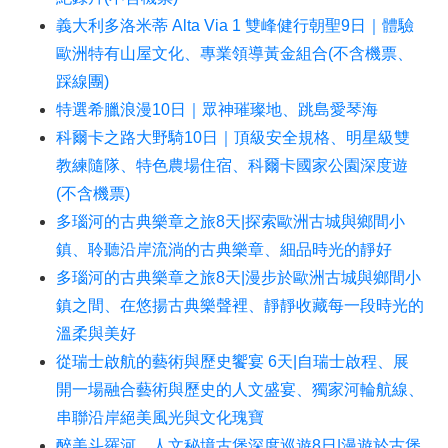
義大利多洛米蒂 Alta Via 1 雙峰健行朝聖9日｜體驗
歐洲特有山屋文化、專業領導黃金組合(不含機票、
踩線團)
特選希臘浪漫10日｜眾神璀璨地、跳島愛琴海
科爾卡之路大野騎10日｜頂級安全規格、明星級雙
教練隨隊、特色農場住宿、科爾卡國家公園深度遊
(不含機票)
多瑙河的古典樂章之旅8天|探索歐洲古城與鄉間小
鎮、聆聽沿岸流淌的古典樂章、細品時光的靜好
多瑙河的古典樂章之旅8天|漫步於歐洲古城與鄉間小
鎮之間、在悠揚古典樂聲裡、靜靜收藏每一段時光的
溫柔與美好
從瑞士啟航的藝術與歷史饗宴 6天|自瑞士啟程、展
開一場融合藝術與歷史的人文盛宴、獨家河輪航線、
串聯沿岸絕美風光與文化瑰寶
醉美斗羅河、人文秘境古堡深度巡遊8日|漫遊於古堡