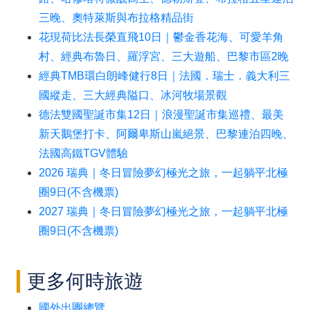
三晚、奧特萊斯與布拉格精品街
花現荷比法長榮直飛10日｜鬱金香花海、可愛羊角
村、經典布魯日、羅浮宮、三大遊船、巴黎市區2晚
經典TMB環白朗峰健行8日｜法國．瑞士．義大利三
國縱走、三大經典隘口、冰河牧場景觀
德法雙國聖誕市集12日｜浪漫聖誕市集巡禮、最美
新天鵝堡打卡、阿爾卑斯山嵐絕景、巴黎連泊四晚、
法國高鐵TGV體驗
2026 瑞典｜冬日冒險夢幻極光之旅，一起躺平北極
圈9日(不含機票)
2027 瑞典｜冬日冒險夢幻極光之旅，一起躺平北極
圈9日(不含機票)
更多何時旅遊
國外出團總覽