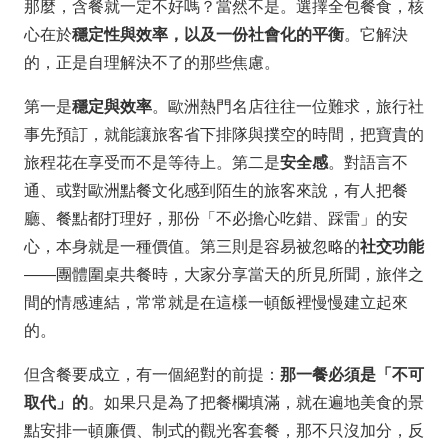
那麼，含餐就一定不好嗎？當然不是。選擇全包餐食，核
心在於
穩定性與效率，以及一份社會化的平衡
。它解決
的，正是自理解決不了的那些焦慮。
第一是
穩定與效率
。歐洲熱門名店往往一位難求，旅行社
事先預訂，就能讓旅客省下排隊與撲空的時間，把寶貴的
旅程花在享受而不是等待上。第二是
安全感
。對語言不
通、或對歐洲點餐文化感到陌生的旅客來說，有人把餐
廳、餐點都打理好，那份「不必擔心吃錯、踩雷」的安
心，本身就是一種價值。第三則是容易被忽略的
社交功能
——團體圍桌共餐時，大家分享當天的所見所聞，旅伴之
間的情感連結，常常就是在這樣一頓飯裡慢慢建立起來
的。
但含餐要成立，有一個絕對的前提：
那一餐必須是「不可
取代」的
。如果只是為了把餐欄填滿，就在遍地美食的景
點安排一頓廉價、制式的觀光客套餐，那不只沒加分，反