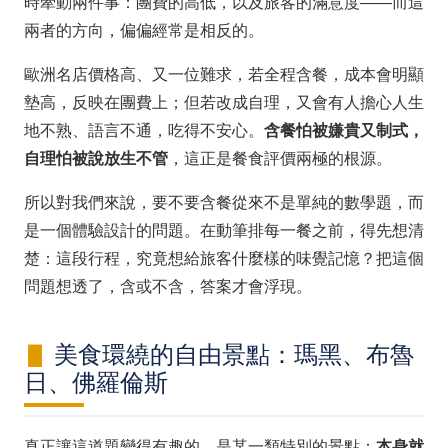
時牽動兩件事：團費的高低，以及旅客的滿意度——而這
兩者的方向，偏偏經常是相反的。
歐洲名店價格高、又一位難求，若全程含餐，成本會明顯
墊高，反映在團費上；但若改成自理，又會有人擔心人生
地不熟、語言不通，吃得不安心。
含餐怕被嫌貴又制式，
自理怕被說放生不管
，這正是餐食評價兩極的根源。
所以對我們來說，要不要含餐從來不是單純的數學題，而
是一個體驗設計的問題。在動筆排每一餐之前，得先想清
楚：這段行程，究竟想給旅客什麼樣的味覺記憶？把這個
問題想透了，含或不含，答案才會浮現。
美食環繞的自由景點：瑪黑、布魯
日、佛羅倫斯
真正讓這道題變得有趣的，是某一類特別的景點：
本身就