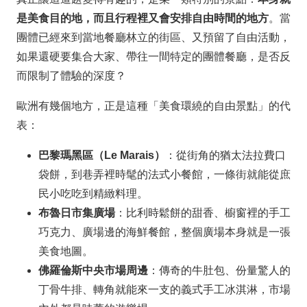
是美食目的地，而且行程裡又會安排自由時間的地方
。當
團體已經來到當地餐廳林立的街區、又預留了自由活動，
如果還硬要集合大家、帶往一間特定的團體餐廳，是否反
而限制了體驗的深度？
歐洲有幾個地方，正是這種「美食環繞的自由景點」的代
表：
巴黎瑪黑區（Le Marais）
：從街角的猶太法拉費口
袋餅，到巷弄裡時髦的法式小餐館，一條街就能從庶
民小吃吃到精緻料理。
布魯日市集廣場
：比利時鬆餅的甜香、櫥窗裡的手工
巧克力、廣場邊的海鮮餐館，整個廣場本身就是一張
美食地圖。
佛羅倫斯中央市場周邊
：傳奇的牛肚包、份量驚人的
丁骨牛排、轉角就能來一支的義式手工冰淇淋，市場