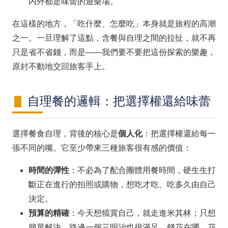
內外都是味蕾的遊樂場。
在這樣的地方，「吃什麼、怎麼吃」本身就是旅程的高潮
之一。一旦理解了這點，含餐與自理之間的拉扯，就不再
只是省不省錢，而是——我們要不要把這份探索的樂趣，
原封不動地交回旅客手上。
自理餐的邏輯：把選擇權還給味蕾
選擇餐食自理，背後的核心是
個人化
：把選擇權還給每一
張不同的嘴。它至少帶來三種旅客很有感的價值：
時間的彈性
：不必為了配合團體用餐時間，硬生生打
斷正在進行的拍照或購物，想吃才吃、吃多久由自己
決定。
預算的精確
：今天想犒賞自己，就走進米其林；只想
簡單解決，路邊一個三明治也很滿足。錢花在哪、花