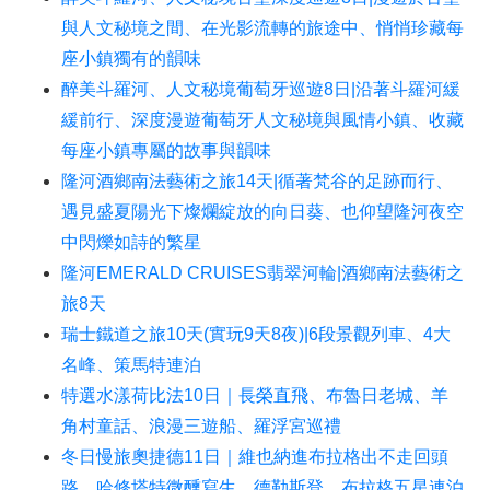
與人文秘境之間、在光影流轉的旅途中、悄悄珍藏每
座小鎮獨有的韻味
醉美斗羅河、人文秘境葡萄牙巡遊8日|沿著斗羅河緩
緩前行、深度漫遊葡萄牙人文秘境與風情小鎮、收藏
每座小鎮專屬的故事與韻味
隆河酒鄉南法藝術之旅14天|循著梵谷的足跡而行、
遇見盛夏陽光下燦爛綻放的向日葵、也仰望隆河夜空
中閃爍如詩的繁星
隆河EMERALD CRUISES翡翠河輪|酒鄉南法藝術之
旅8天
瑞士鐵道之旅10天(實玩9天8夜)|6段景觀列車、4大
名峰、策馬特連泊
特選水漾荷比法10日｜長榮直飛、布魯日老城、羊
角村童話、浪漫三遊船、羅浮宮巡禮
冬日慢旅奧捷德11日｜維也納進布拉格出不走回頭
路、哈修塔特微醺寫生、德勒斯登、布拉格五星連泊