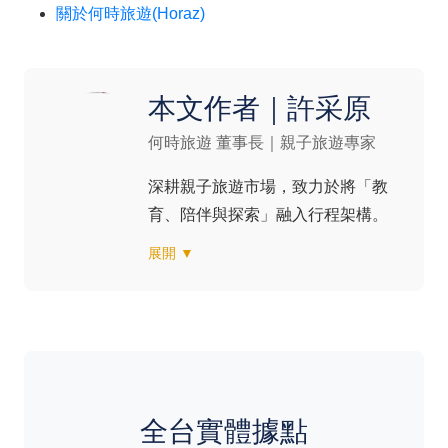
關於何時旅遊(Horaz)
本文作者｜許采原
何時旅遊 董事長｜親子旅遊專家
深耕親子旅遊市場，致力於將「教
育、陪伴與探索」融入行程架構。
展開 ▼
專長：#親子旅遊設計 #分齡教育旅
行 #家族客製化 #品牌經營
全台實體據點