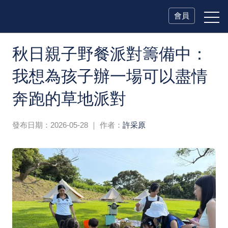
會員
秋日親子野餐派對籌備中：
我想為孩子辦一場可以盡情
奔跑的草地派對
發布日期：2026-05-28
｜ 作者：
許采原