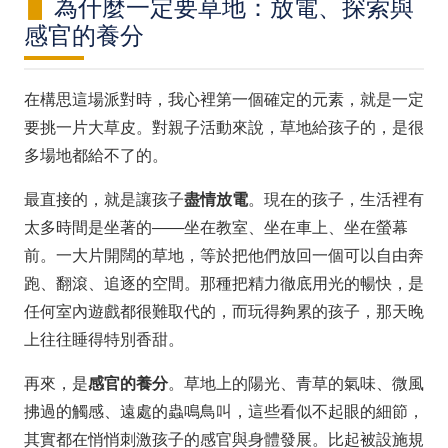
為什麼一定要草地：放電、探索與
感官的養分
在構思這場派對時，我心裡第一個確定的元素，就是一定
要挑一片大草皮。對親子活動來說，草地給孩子的，是很
多場地都給不了的。
最直接的，就是讓孩子
盡情放電
。現在的孩子，生活裡有
太多時間是坐著的——坐在教室、坐在車上、坐在螢幕
前。一大片開闊的草地，等於把他們放回一個可以自由奔
跑、翻滾、追逐的空間。那種把精力徹底用光的暢快，是
任何室內遊戲都很難取代的，而玩得夠累的孩子，那天晚
上往往睡得特別香甜。
再來，是
感官的養分
。草地上的陽光、青草的氣味、微風
拂過的觸感、遠處的蟲鳴鳥叫，這些看似不起眼的細節，
其實都在悄悄刺激孩子的感官與身體發展。比起被設施規