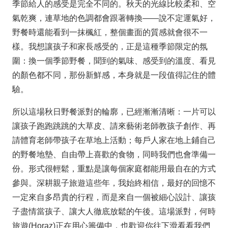
季節給人的感受是完全不同的。秋天的光線比較柔和、空
氣乾爽，連草地的色調都會跟著轉換——說不定運氣好，
野餐時還能看到一抹楓紅，整個畫面的質感就會很不一
樣。我想讓孩子和家長感受的，正是這種季節限定的氛
圍：換一個季節野餐，聞到的氣味、感受到的溫度、看見
的顏色都不同，那份新鮮感，本身就是一段值得記住的體
驗。
所以這場秋日野餐派對的輪廓，已經漸漸清晰：一片可以
讓孩子跑跑跳跳的大草皮、請來藝術老師教孩子創作、再
請體育老師帶孩子在草地上活動；每戶人家在地上鋪自己
的野餐地墊、自由帶上喜歡的食物，同時我們也會準備一
份。形式很輕鬆，重點是讓每個家庭都能用最自在的方式
參與。深耕親子旅遊這些年，我始終相信，最好的回憶不
一定來自多昂貴的行程，而是來自一個被細心設計、讓孩
子盡情當孩子、讓大人徹底放鬆的午後。這場派對，何時
旅遊(Horaz)正在用心籌備中，也歡迎你往下滑看看我們