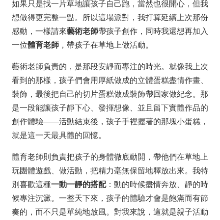
如果只是找一片草地讓孩子自己跑，當然也很開心，但我
想做得更完整一點。所以這場派對，我打算延續上次那份
感動，一樣請來
藝術老師
帶孩子創作，同時我還想再加入
一位
體育老師
，帶孩子在草地上做活動。
藝術老師負責的，是那段安靜而專注的時光。就像我上次
看到的那樣，孩子們會用厚紙做成的立體蛋糕盡情作畫、
裝飾，最後把自己的切片蛋糕做成裝飾帶回家做紀念。那
是一段能讓孩子靜下心、發揮想像、並且留下實體作品的
創作體驗——活動結束後，孩子手裡握著的那塊小蛋糕，
就是這一天最具體的回憶。
體育老師則負責把孩子的身體徹底動開，帶他們在草地上
玩團體遊戲、做活動，把精力毫無保留地釋放出來。我特
別喜歡這種
一動一靜的搭配
：動的時候盡情奔放、靜的時
候專注沉澱。一整天下來，孩子的體驗才會是飽滿而有節
奏的，而不只是單純地放風。對我來說，這就是親子活動