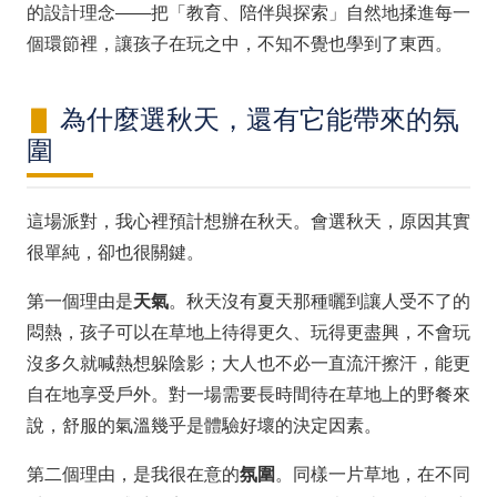
的設計理念——把「教育、陪伴與探索」自然地揉進每一
個環節裡，讓孩子在玩之中，不知不覺也學到了東西。
為什麼選秋天，還有它能帶來的氛
圍
這場派對，我心裡預計想辦在秋天。會選秋天，原因其實
很單純，卻也很關鍵。
第一個理由是
天氣
。秋天沒有夏天那種曬到讓人受不了的
悶熱，孩子可以在草地上待得更久、玩得更盡興，不會玩
沒多久就喊熱想躲陰影；大人也不必一直流汗擦汗，能更
自在地享受戶外。對一場需要長時間待在草地上的野餐來
說，舒服的氣溫幾乎是體驗好壞的決定因素。
第二個理由，是我很在意的
氛圍
。同樣一片草地，在不同