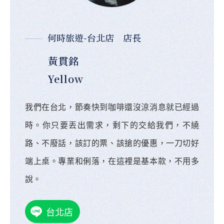
何時旅遊-台北店 店長
黃貫銘
Yellow
我們在台北，節奏快到咖啡還沒涼消息就已經過
時。你只要丟出需求，剩下的交給我們，不繞
路、不廢話，該訂的票、該搶的優惠，一刀切好
端上桌。專業和俐落，在這裡是基本款，不用多
說。
台北店