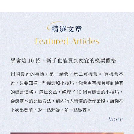
精選文章
Featured Articles
學會這 10 招，新手也能買到便宜的機票價格
󠀠出國最難的事情，第一請假，第二買機票。 󠀠買機票不
難，只要知道一些觀念和小技巧，你會更有機會買到便宜
的機票價格。 這篇文章，整理了 10 個買機票的小技巧，
從最基本的比價方法，到內行人習慣的操作策略，讓你在
下次出發前，少一點遲疑，多一點從容。