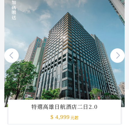
加碼贈送
特選高雄日航酒店二日2.0
$ 4,999
元起