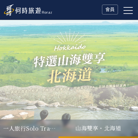
會員
山海雙享・北海道
父親節．限時特別企劃
一人旅行Solo Travel