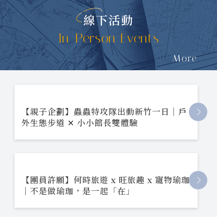
線下活動
In-Person Events
More
【親子企劃】蟲蟲特攻隊出動新竹一日｜戶
外生態步道 ✕ 小小館長雙體驗
【團員許願】何時旅遊 x 旺旅趣 x 寵物瑜珈
｜不是做瑜珈，是一起「在」