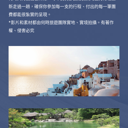
新走過一趟，確保你參加每一支的行程、付出的每一筆團
費都能很紮實的呈現。
*影片和素材都由何時旅遊團隊實地、實境拍攝。有著作
權、侵害必究