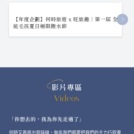
【年度企劃】何時旅遊 x 旺旅趣｜第一屆 全
能毛孩夏日極限跑水節
影片專區
Videos
「你想去的，我為你先走過了」
何時又再度出發踩線，每年我們都要把我們的主力行程重