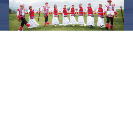
昆大麗旅拍
何時旅行社有限公司
品保 北2756 負責人：許采原
聯絡信箱：shallwegotravel2@gmail.com
台北店