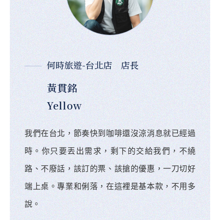
何時旅遊-台北店 店長
黃貫銘
Yellow
我們在台北，節奏快到咖啡還沒涼消息就已經過
時。你只要丟出需求，剩下的交給我們，不繞
路、不廢話，該訂的票、該搶的優惠，一刀切好
端上桌。專業和俐落，在這裡是基本款，不用多
說。