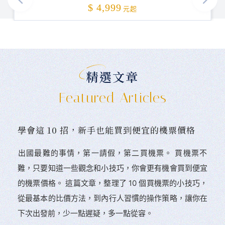
加碼贈送
$ 4,999
元起
精選文章
Featured Articles
學會這 10 招，新手也能買到便宜的機票價格
󠀠出國最難的事情，第一請假，第二買機票。 󠀠買機票不
難，只要知道一些觀念和小技巧，你會更有機會買到便宜
的機票價格。 這篇文章，整理了 10 個買機票的小技巧，
從最基本的比價方法，到內行人習慣的操作策略，讓你在
下次出發前，少一點遲疑，多一點從容。