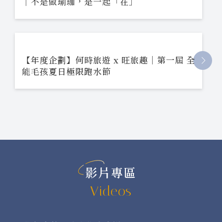
｜不是做瑜珈，是一起「在」
【年度企劃】何時旅遊 x 旺旅趣｜第一屆 全
能毛孩夏日極限跑水節
影片專區
Videos