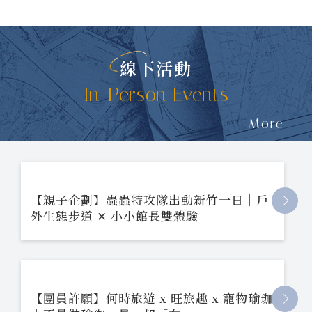
線下活動
In-Person Events
More
【親子企劃】蟲蟲特攻隊出動新竹一日｜戶
外生態步道 ✕ 小小館長雙體驗
【團員許願】何時旅遊 x 旺旅趣 x 寵物瑜珈