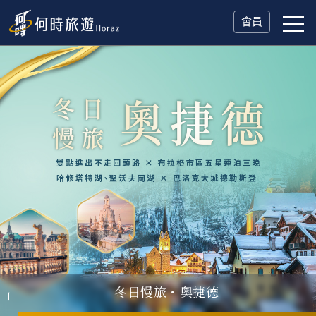
會員
冬日慢旅・奧捷德
瑞士鐵道．2027 深度之旅
一人旅行Solo Travel
山海雙享・北海道