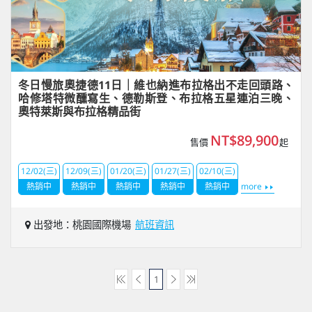
冬日慢旅奧捷德11日｜維也納進布拉格出不走回頭路、
哈修塔特微醺寫生、德勒斯登、布拉格五星連泊三晚、
奧特萊斯與布拉格精品街
NT$89,900
售價
起
12/02(三)
12/09(三)
01/20(三)
01/27(三)
02/10(三)
熱銷中
熱銷中
熱銷中
熱銷中
熱銷中
more
出發地：桃園國際機場
航班資訊
1