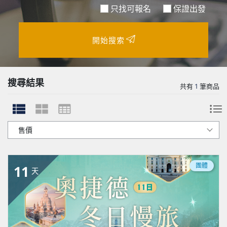
只找可報名
保證出發
開始搜索
搜尋結果
共有
1
筆商品
團體
11
天