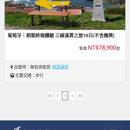
葡萄牙｜朝聖終極體驗 三線滿貫之旅10日(不含機票)
NT$78,900
售價
起
出發地：無包含航班
航班資訊
主要交通：步行
1