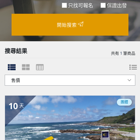
只找可報名
保證出發
開始搜索
搜尋結果
共有
1
筆商品
團體
10
天