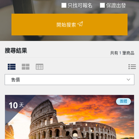
只找可報名
保證出發
開始搜索
搜尋結果
共有
1
筆商品
團體
10
天