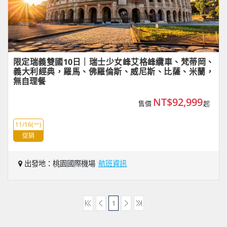
限定瑞義雙國10日｜瑞士少女峰艾格峰纜車、梵蒂岡、
義大利經典，羅馬、佛羅倫斯、威尼斯、比薩、米蘭，
無自理餐
NT$92,999
售價
起
11/16(一)
促銷
出發地：桃園國際機場
航班資訊
1