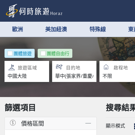
歐洲
美加紐澳
特殊線
東
團體旅遊
團體自由行
旅遊區域
目的地
啟程地
篩選項目
搜尋結
價格區間
顯示模式