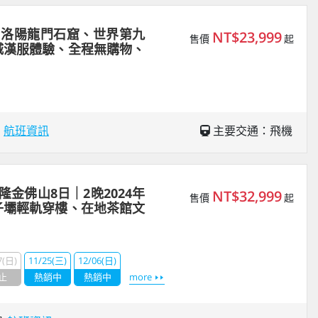
｜洛陽龍門石窟、世界第九
NT$23,999
售價
起
城漢服體驗、全程無購物、
場
航班資訊
主要交通：飛機
金佛山8日｜2晚2024年
NT$32,999
售價
起
子壩輕軌穿樓、在地茶館文
7(日)
11/25(三)
12/06(日)
止
熱銷中
熱銷中
more