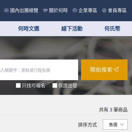
國內出團總覽
關於何時
企業專區
會員專區
何時文選
線下活動
何氏幣
開始搜索
只找可報名
保證出發
共有
3
筆商品
排序方式