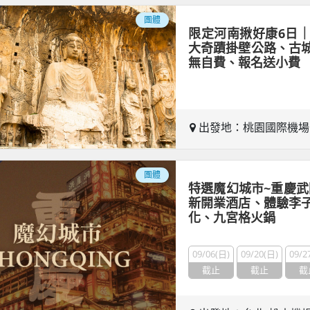
團體
限定河南揪好康6日
大奇蹟掛壁公路、古
無自費、報名送小費
出發地：桃園國際機
團體
特選魔幻城市~重慶武隆
新開業酒店、體驗李
化、九宮格火鍋
09/06(日)
09/20(日)
09/2
截止
截止
截