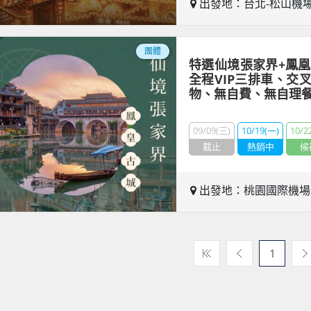
出發地：台北-松山機
團體
特選仙境張家界+鳳凰
全程VIP三排車、交
物、無自費、無自理
09/09(三)
10/19(一)
10/2
截止
熱銷中
候
出發地：桃園國際機
1