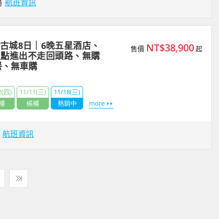
場
航班資訊
古城8日｜6晚五星酒店、
NT$38,900
售價
起
叉點進出不走回頭路、無購
餐、無車購
2(四)
11/11(三)
11/18(三)
補
候補
熱銷中
more
場
航班資訊