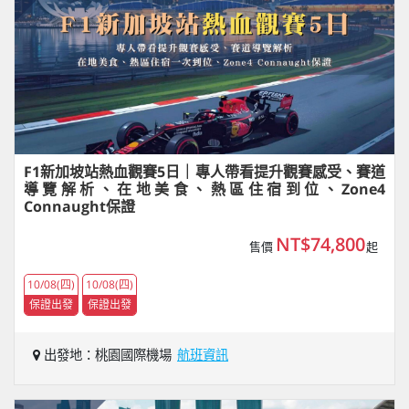
F1新加坡站熱血觀賽5日｜專人帶看提升觀賽感受、賽道
導覽解析、在地美食、熱區住宿到位、Zone4
Connaught保證
NT$74,800
售價
起
10/08(四)
10/08(四)
保證出發
保證出發
出發地：桃園國際機場
航班資訊