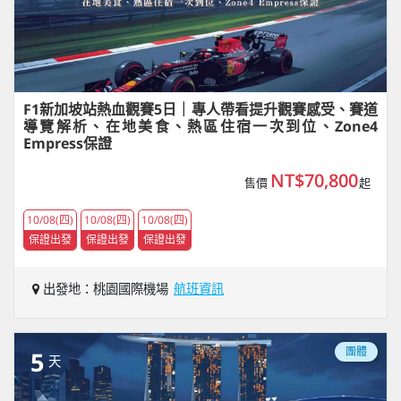
F1新加坡站熱血觀賽5日｜專人帶看提升觀賽感受、賽道
導覽解析、在地美食、熱區住宿一次到位、Zone4
Empress保證
NT$70,800
售價
起
10/08(四)
10/08(四)
10/08(四)
保證出發
保證出發
保證出發
出發地：桃園國際機場
航班資訊
團體
5
天