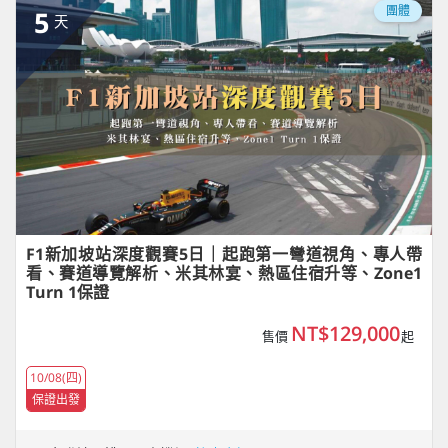
團體
5
天
F1新加坡站深度觀賽5日｜起跑第一彎道視角、專人帶
看、賽道導覽解析、米其林宴、熱區住宿升等、Zone1
Turn 1保證
NT$129,000
售價
起
10/08(四)
保證出發