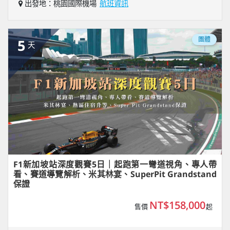
出發地：桃園國際機場
航班資訊
團體
5
天
F1新加坡站深度觀賽5日｜起跑第一彎道視角、專人帶
看、賽道導覽解析、米其林宴、SuperPit Grandstand
保證
NT$158,000
售價
起