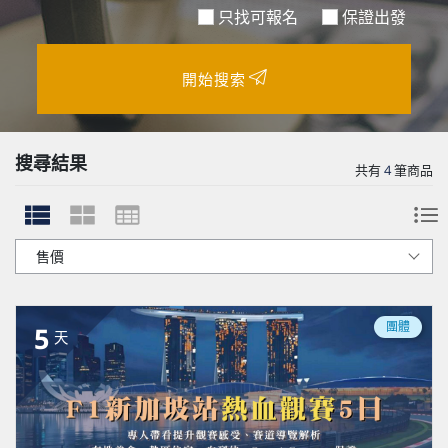
只找可報名
保證出發
開始搜索
搜尋結果
共有
4
筆商品
團體
5
天