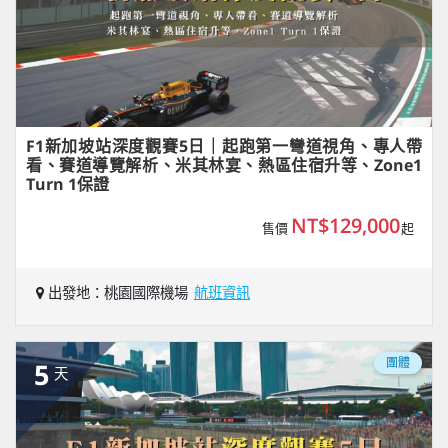
F1新加坡站深度觀賽5日｜起跑第一彎道視角、專人帶
看、賽道導覽解析、米其林宴、熱區住宿升等、Zone1
Turn 1保證
NT$129,000
售價
起
出發地：桃園國際機場
航班資訊
團體
5
天