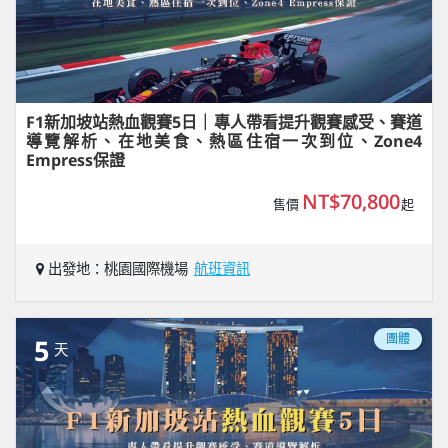
F1新加坡站熱血觀賽5日｜專人帶看提升觀賽感受、賽道
導覽解析、在地美食、熱區住宿一次到位、Zone4
Empress保證
NT$70,800
售價
起
出發地：桃園國際機場
航班資訊
團體
5
天