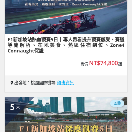
F1新加坡站熱血觀賽5日｜專人帶看提升觀賽感受、賽道
導覽解析、在地美食、熱區住宿到位、Zone4
Connaught保證
NT$74,800
售價
起
出發地：桃園國際機場
航班資訊
團體
5
天