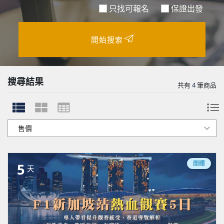
只找可報名
保證出發
開始搜索
搜尋結果
共有
4
筆商品
團體
5
天