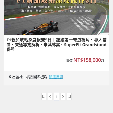
F1新加坡站深度觀賽5日｜起跑第一彎道視角、專人帶
看、賽道導覽解析、米其林宴、SuperPit Grandstand
保證
NT$158,000
售價
起
出發地：桃園國際機場
航班資訊
1