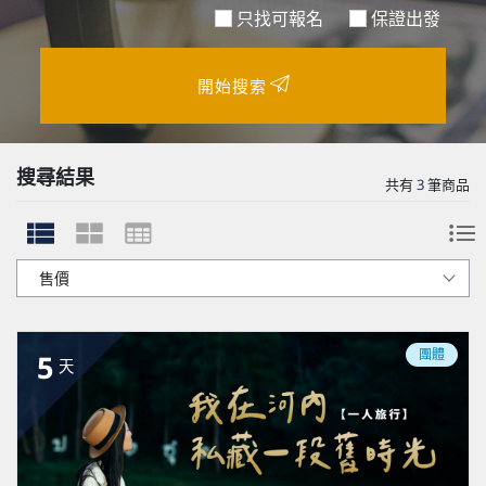
只找可報名
保證出發
開始搜索
搜尋結果
共有
3
筆商品
團體
5
天