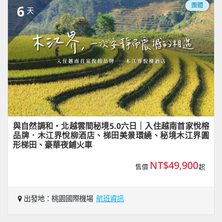
團體
6
天
與自然調和・北越雲間秘境5.0六日｜入住越南首家悅榕
品牌．木江界悅柳酒店、梯田美景環繞、秘境木江界圓
形梯田、豪華夜鋪火車
NT$49,900
售價
起
出發地：桃園國際機場
航班資訊