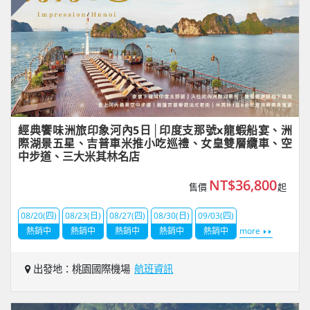
經典饗味洲旅印象河內5日│印度支那號x龍蝦船宴、洲
際湖景五星、吉普車米推小吃巡禮、女皇雙層纜車、空
中步道、三大米其林名店
NT$36,800
售價
起
08/20(四)
08/23(日)
08/27(四)
08/30(日)
09/03(四)
熱銷中
熱銷中
熱銷中
熱銷中
熱銷中
more
出發地：桃園國際機場
航班資訊