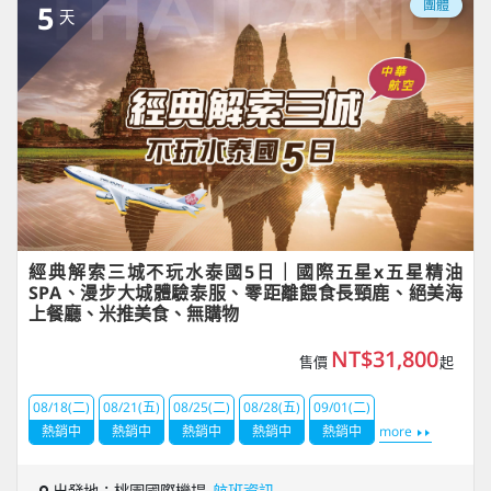
團體
5
天
經典解索三城不玩水泰國5日｜國際五星x五星精油
SPA、漫步大城體驗泰服、零距離餵食長頸鹿、絕美海
上餐廳、米推美食、無購物
NT$31,800
售價
起
08/18(二)
08/21(五)
08/25(二)
08/28(五)
09/01(二)
熱銷中
熱銷中
熱銷中
熱銷中
熱銷中
more