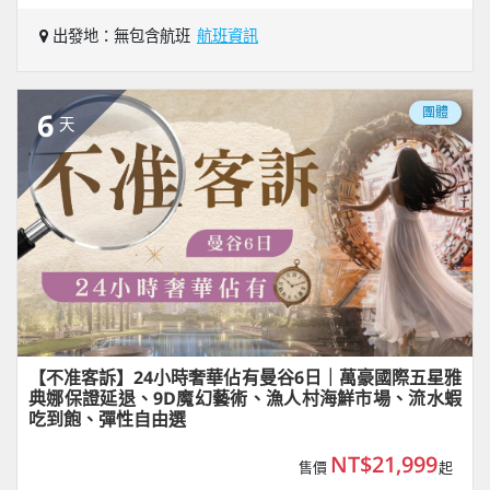
出發地：無包含航班
航班資訊
團體
6
天
【不准客訴】24小時奢華佔有曼谷6日｜萬豪國際五星雅
典娜保證延退、9D魔幻藝術、漁人村海鮮市場、流水蝦
吃到飽、彈性自由選
NT$21,999
售價
起