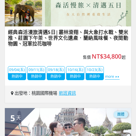
經典森活漫旅清邁5日|叢林滑翔、與大象打水戰、雙米
推、莊園下午茶、世界文化遺產．蘭納風味餐、夜間動
物園、冠軍拉花咖啡
NT$34,800
售價
起
09/04(五)
09/11(五)
09/18(五)
10/16(五)
10/23(五)
熱銷中
熱銷中
熱銷中
熱銷中
熱銷中
more
出發地：桃園國際機場
航班資訊
團體
5
天