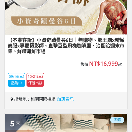
【不准客訴】小資奇蹟曼谷6日｜無購物、鄭王廟x精緻
泰服x專屬攝影師、直擊巨型飛機咖啡廳、洽圖洽週末市
集、鮮嚐海鮮市場
NT$16,999
售價
起
09/16(三)
10/21(三)
熱銷中
保證出發
出發地：桃園國際機場
航班資訊
團體
5
天