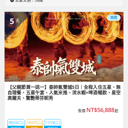
團體
5
天
【父親節買一送一】泰帥氣雙城5日｜全程入住五星、無
自理餐、五星午宴、人氣米推、流水蝦×啤酒暢飲、星空
高爾夫、驚艷蒂芬妮秀
NT$56,888
售價
起
09/22(二)
10/27(二)
11/10(二)