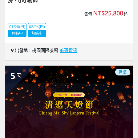
房、小小廚師
NT$25,800
售價
起
01/28(四)
02/04(四)
熱銷中
熱銷中
出發地：桃園國際機場
航班資訊
團體
5
天