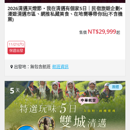
2026清邁天燈節・我在清邁有個家5日｜民宿旅遊企劃×
漫遊清邁市區、網推私藏美食、在地嚮導帶你玩(不含機
票)
NT$29,999
售價
起
11/21(六)
保證出發
出發地：無包含航班
航班資訊
團體
5
天