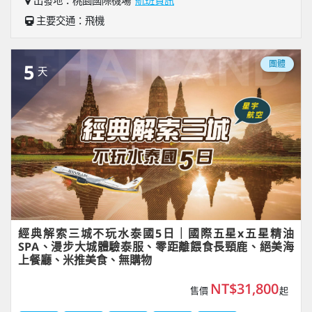
出發地：桃園國際機場
航班資訊
主要交通：飛機
團體
5
天
經典解索三城不玩水泰國5日｜國際五星x五星精油
SPA、漫步大城體驗泰服、零距離餵食長頸鹿、絕美海
上餐廳、米推美食、無購物
NT$31,800
售價
起