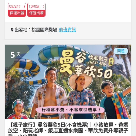
09/21(一)
10/05(一)
保證出發
保證出發
出發地：桃園國際機場
航班資訊
團體
5
天
【親子旅行】曼谷華欣5日(不含機票)｜小孩放電・爸媽
放空、陪玩老師、飯店直通水樂園、華欣免費升等親子