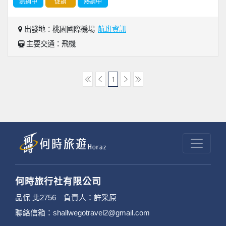
熱銷中
促銷
熱銷中
出發地：桃園國際機場
航班資訊
主要交通：飛機
1
何時旅行社有限公司
品保 北2756 負責人：許采原
聯絡信箱：shallwegotravel2@gmail.com