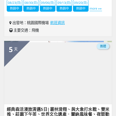
08/23(日)
08/30(日)
09/06(日)
09/13(日)
09/20(日)
熱銷中
熱銷中
熱銷中
熱銷中
熱銷中
more
出發地：桃園國際機場
航班資訊
主要交通：飛機
團體
5
天
經典森活漫旅清邁5日|叢林滑翔、與大象打水戰、雙米
推、莊園下午茶、世界文化遺產．蘭納風味餐、夜間動