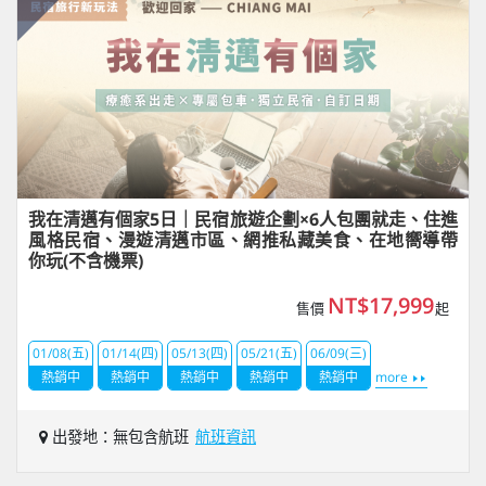
我在清邁有個家5日｜民宿旅遊企劃×6人包團就走、住進
風格民宿、漫遊清邁市區、網推私藏美食、在地嚮導帶
你玩(不含機票)
NT$17,999
售價
起
01/08(五)
01/14(四)
05/13(四)
05/21(五)
06/09(三)
熱銷中
熱銷中
熱銷中
熱銷中
熱銷中
more
出發地：無包含航班
航班資訊