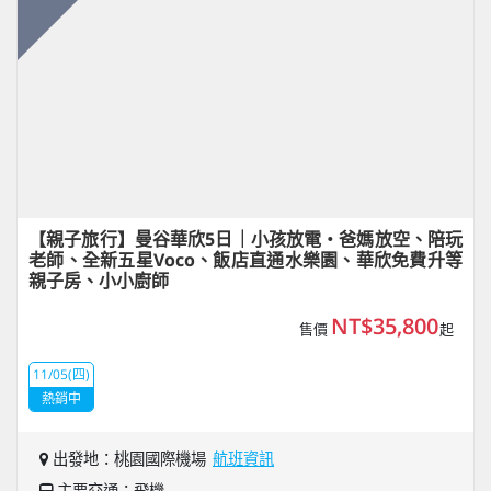
【親子旅行】曼谷華欣5日｜小孩放電・爸媽放空、陪玩
老師、全新五星Voco、飯店直通水樂園、華欣免費升等
親子房、小小廚師
NT$35,800
售價
起
11/05(四)
熱銷中
出發地：桃園國際機場
航班資訊
主要交通：飛機