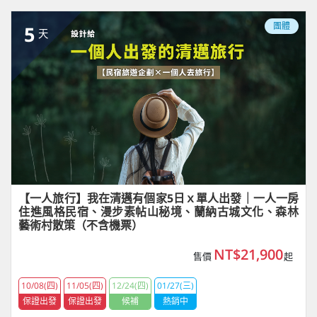
團體
5
天
【一人旅行】我在清邁有個家5日ｘ單人出發｜一人一房
住進風格民宿、漫步素帖山秘境、蘭納古城文化、森林
藝術村散策（不含機票）
NT$21,900
售價
起
10/08(四)
11/05(四)
12/24(四)
01/27(三)
保證出發
保證出發
候補
熱銷中