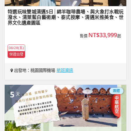
特選玩味雙城清邁5日│綿羊咖啡農場、與大象打水戰玩
潑水、清萊藍白藝術廟、泰式按摩、清邁米推美食、世
界文化遺產園區
NT$33,999
售價
起
08/28(五)
保證出發
出發地：桃園國際機場
航班資訊
團體
5
天