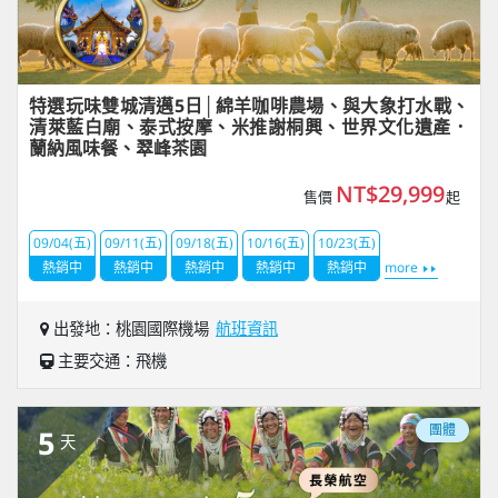
特選玩味雙城清邁5日│綿羊咖啡農場、與大象打水戰、
清萊藍白廟、泰式按摩、米推謝桐興、世界文化遺產．
蘭納風味餐、翠峰茶園
NT$29,999
售價
起
09/04(五)
09/11(五)
09/18(五)
10/16(五)
10/23(五)
熱銷中
熱銷中
熱銷中
熱銷中
熱銷中
more
出發地：桃園國際機場
航班資訊
主要交通：飛機
團體
5
天