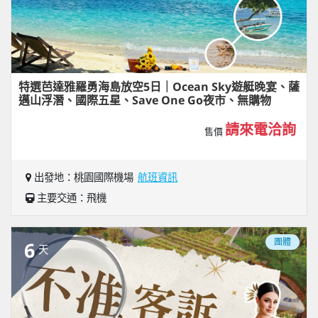
特選芭達雅羅勇海島放空5日｜Ocean Sky遊艇晚宴、薩
邁山浮潛、國際五星、Save One Go夜市、無購物
請來電洽詢
售價
出發地：桃園國際機場
航班資訊
主要交通：飛機
團體
6
天