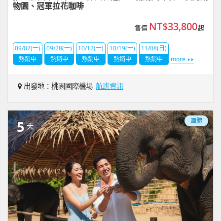
物園、冠軍拉花咖啡
NT$33,800
售價
起
09/07(一)
09/28(一)
10/12(一)
10/19(一)
11/08(日)
熱銷中
熱銷中
熱銷中
熱銷中
熱銷中
more
出發地：桃園國際機場
航班資訊
團體
5
天