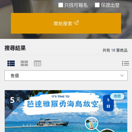
只找可報名
保證出發
開始搜索
搜尋結果
共有
18
筆商品
團體
5
天