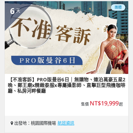
團體
6
天
【不准客訴】PRO版曼谷6日｜無購物、連泊萬豪五星2
晚、鄭王廟x精緻泰服x專屬攝影師、直擊巨型飛機咖啡
廳、私房河畔餐廳
NT$19,999
售價
起
出發地：桃園國際機場
航班資訊