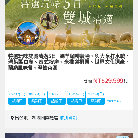
特選玩味雙城清邁5日│綿羊咖啡農場、與大象打水戰、
清萊藍白廟、泰式按摩、米推謝桐興、世界文化遺產．
蘭納風味餐、翠峰茶園
NT$29,999
售價
起
09/07(一)
09/28(一)
10/12(一)
10/19(一)
11/08(日)
熱銷中
熱銷中
熱銷中
熱銷中
熱銷中
more
出發地：桃園國際機場
航班資訊