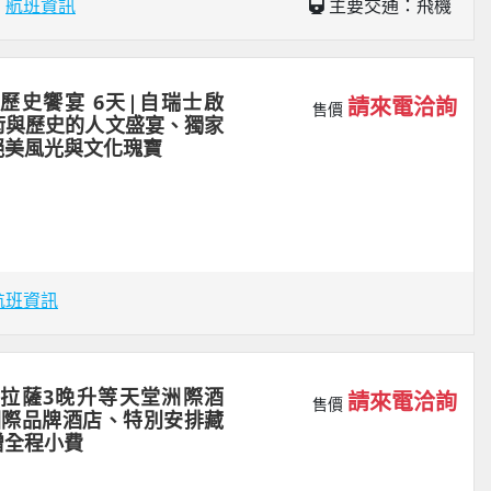
場
航班資訊
主要交通：飛機
歷史饗宴 6天|自瑞士啟
請來電洽詢
售價
術與歷史的人文盛宴、獨家
絕美風光與文化瑰寶
航班資訊
｜拉薩3晚升等天堂洲際酒
請來電洽詢
售價
國際品牌酒店、特別安排藏
贈全程小費