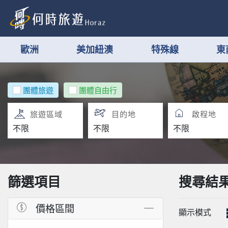
歐洲
美加紐澳
特殊線
東
團體旅遊
團體自由行
旅遊區域
目的地
啟程地
篩選項目
搜尋結
價格區間
顯示模式