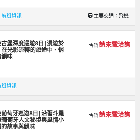
場
航班資訊
主要交通：飛機
古堡深度巡遊8日|漫遊於
請來電洽詢
售價
、在光影流轉的旅途中、悄
的韻味
航班資訊
葡萄牙巡遊8日|沿著斗羅
請來電洽詢
售價
遊葡萄牙人文秘境與風情小
屬的故事與韻味