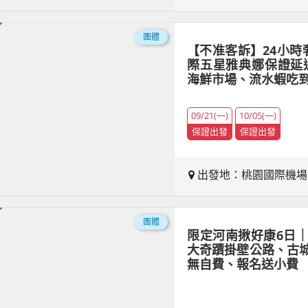
團體
【不准客訴】24小時
際五星雅典娜保證延
海鮮市場、流水蝦吃
09/21(一)
10/05(一)
保證出發
保證出發
出發地：桃園國際機
團體
限定河南揪好康6日
大奇蹟掛壁公路、古
無自費、報名送小費