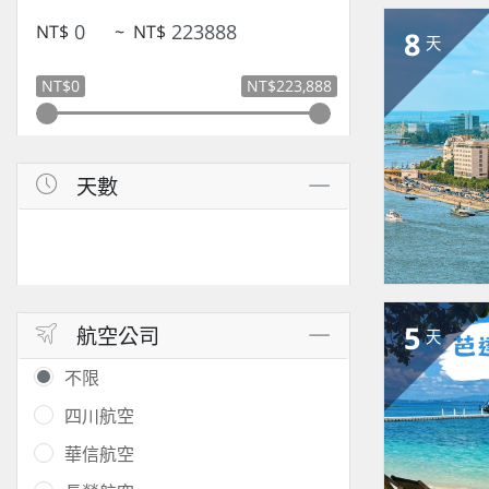
NT$
~
NT$
8
天
NT$0
NT$223,888
天數
5
航空公司
天
不限
四川航空
華信航空