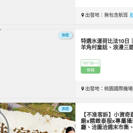
出發地：無包含航班
團體
特選水漾荷比法10日
羊角村童話、浪漫三
10/19(一)
候補
出發地：桃園國際機
團體
【不准客訴】小資奇
廟x精緻泰服x專屬
廳、洽圖洽週末市集