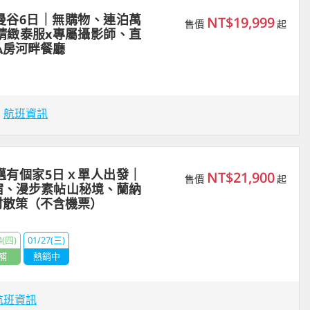
曼谷6日｜無購物、連泊萬
NT$19,999
售價
起
精緻泰服x專屬攝影師、直
私房河畔餐廳
場
航班資訊
邁有個家5日ｘ單人出發｜
NT$21,900
售價
起
宿、漫步素帖山秘境、蘭納
村散策（不含機票）
4(四)
01/27(三)
補
熱銷中
航班資訊