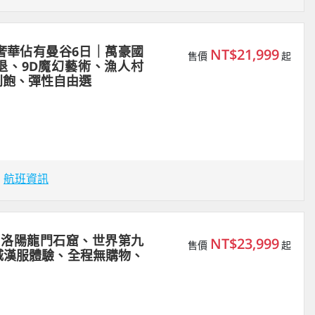
奢華佔有曼谷6日｜萬豪國
NT$21,999
售價
起
退、9D魔幻藝術、漁人村
到飽、彈性自由選
場
航班資訊
｜洛陽龍門石窟、世界第九
NT$23,999
售價
起
城漢服體驗、全程無購物、