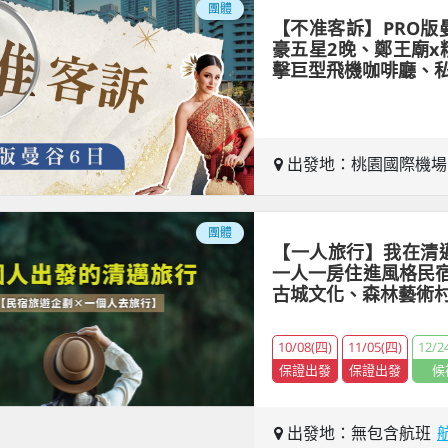
團體
【不准客訴】PRO版
豪五星2晚、鄭王廟x
擊巨型飛機咖啡廳、
出發地：桃園國際機
團體
【一人旅行】我在清
一人一房住進風格民
古城文化、森林藝術
10/08(四)
11/05(四)
12/2
保證出發
保證出發
候
出發地：無包含航班