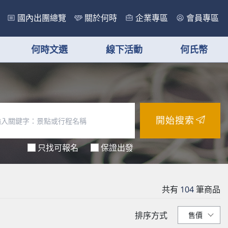
國內出團總覽
關於何時
企業專區
會員專區
何時文選
線下活動
何氏幣
開始搜索
只找可報名
保證出發
共有
104
筆商品
排序方式