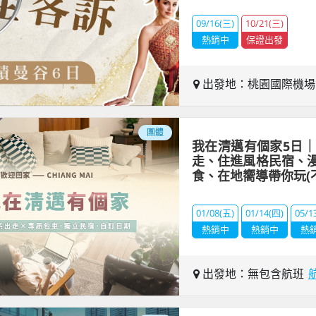
09/16(三)
10/21(三)
熱銷中
保證出發
出發地：桃園國際機
團體
我在清邁有個家5日｜
走、住進風格民宿、
食、在地嚮導帶你玩(
01/08(五)
01/14(四)
05/1
熱銷中
熱銷中
熱
出發地：無包含航班