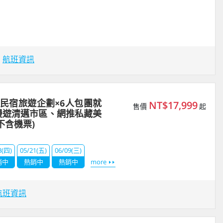
場
航班資訊
民宿旅遊企劃×6人包團就
NT$17,999
售價
起
漫遊清邁市區、網推私藏美
不含機票)
3(四)
05/21(五)
06/09(三)
銷中
熱銷中
熱銷中
more
航班資訊