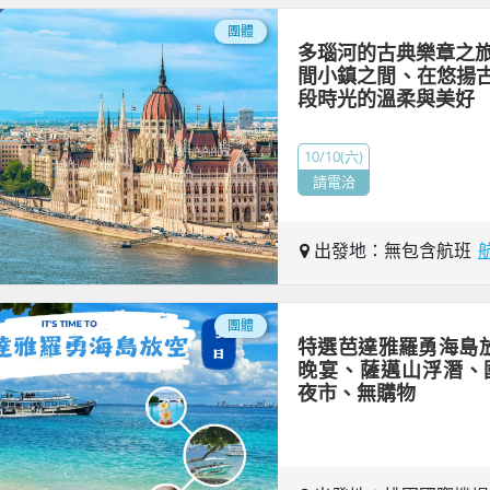
團體
多瑙河的古典樂章之旅
間小鎮之間、在悠揚
段時光的溫柔與美好
10/10(六)
請電洽
出發地：無包含航班
團體
特選芭達雅羅勇海島放空
晚宴、薩邁山浮潛、國際
夜市、無購物