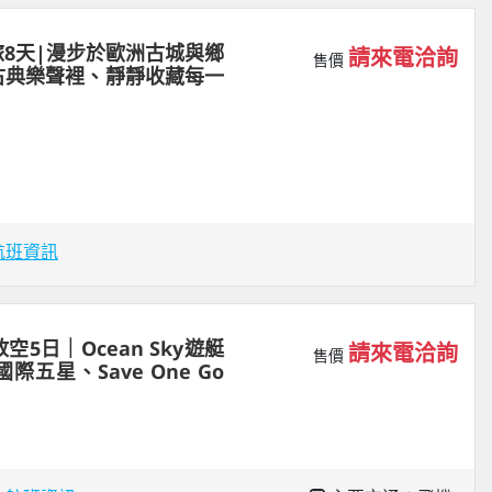
8天|漫步於歐洲古城與鄉
請來電洽詢
售價
古典樂聲裡、靜靜收藏每一
航班資訊
5日｜Ocean Sky遊艇
請來電洽詢
售價
五星、Save One Go