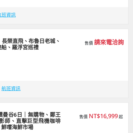
航班資訊
｜長榮直飛、布魯日老城、
請來電洽詢
售價
遊船、羅浮宮巡禮
場
航班資訊
蹟曼谷6日｜無購物、鄭王
NT$16,999
售價
起
攝影師、直擊巨型飛機咖啡
、鮮嚐海鮮市場