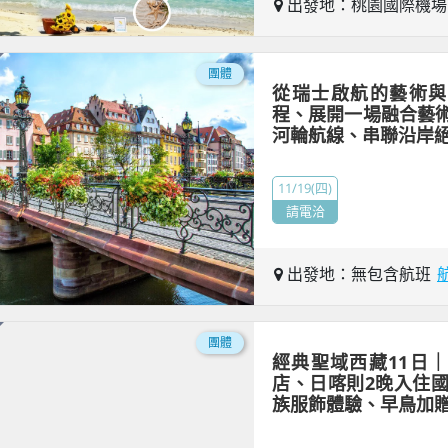
出發地：桃園國際機
團體
從瑞士啟航的藝術與
程、展開一場融合藝
河輪航線、串聯沿岸
11/19(四)
請電洽
出發地：無包含航班
團體
經典聖域西藏11日
店、日喀則2晚入住
族服飾體驗、早鳥加